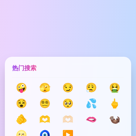
热门搜索
🤪
🫣
😏
😮‍💨
🤮
😵
😵‍💫
🥺
💦
🖕
🫵
🫶
🫶🏻
🫦
🦦
🌝
🧿
▶️