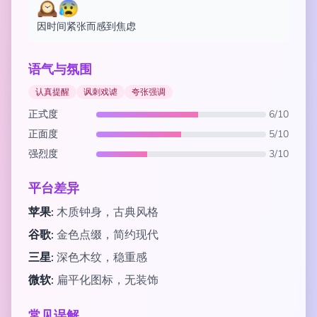
🕰️😰
因时间紧张而感到焦虑
语气与氛围
认真提醒
讽刺戏谑
夸张强调
正式度
6/10
正面度
5/10
强烈度
3/10
平台差异
苹果:
木质钟身，古典风格
谷歌:
金色点缀，简约现代
三星:
深色木纹，稳重感
微软:
扁平化图标，无装饰
常见误解