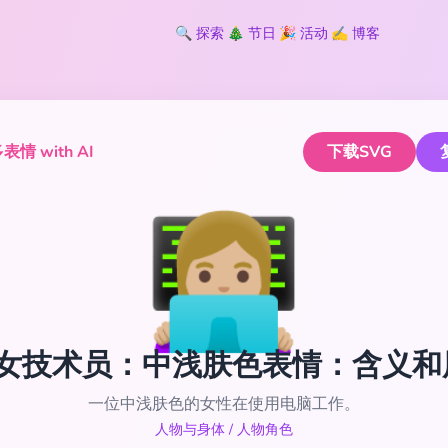
🔍
探索
🎄
节日
🎉
活动
✍️
博客
情 with AI
下载SVG
👩🏼‍💻
🏼‍💻 女技术员：中浅肤色表情：含义
一位中浅肤色的女性在使用电脑工作。
人物与身体
/
人物角色