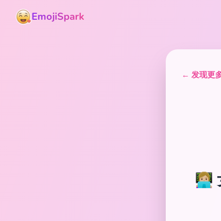
EmojiSpark
← 发现更多表
👩