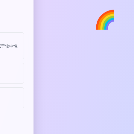
🌈
属于较中性