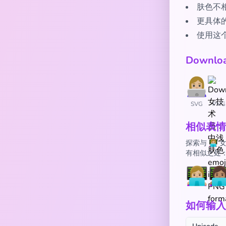
肤色不
更具体
使用这个
Downl
SVG
PNG
相似表情
探索与 👩
有相似之处
👩🏼‍💻
👩🏽‍
如何输入 👩