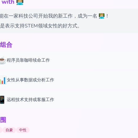
h 👩🏼‍💻
在一家科技公司开始我的新工作，成为一名 👩🏼‍💻！
 emoji 是表示支持STEM领域女性的好方式。
组合
💻☕
程序员靠咖啡续命工作
️📊
女性从事数据或分析工作
📱
远程技术支持或客服工作
围
自豪
中性