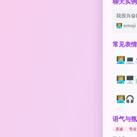
聊天实例 wit
我很兴奋能
👩🏼‍
常见表情
👩🏼‍💻
👩🏼‍💻🖥
👩🏼‍💻
语气与氛
真诚
专业