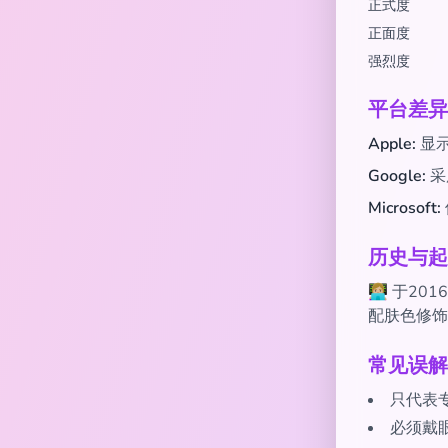
正式度
正面度
强烈度
平台差异
Apple:
显
Google:
采
Microsoft:
历史与起
👩🏼‍💻
配肤色修饰
常见误解
只代表
必须戴眼