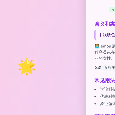
女
含义和寓意 of
中浅肤色
👩🏼‍
程序员或在
🌟
业的女性。
又名
女程序
常见用法
讨论科
代表科技
象征编