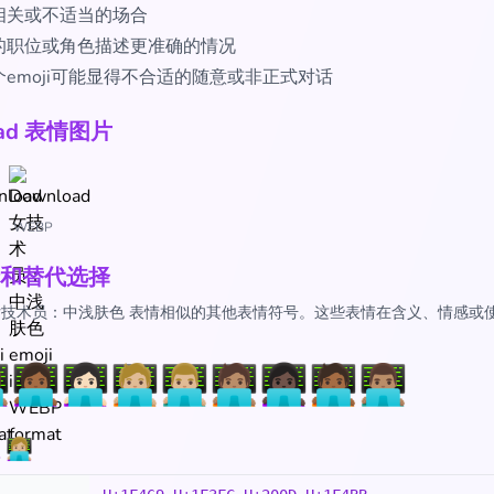
相关或不适当的场合
的职位或角色描述更准确的情况
emoji可能显得不合适的随意或非正式对话
oad 表情图片
WEBP
和替代选择
🏼‍💻 女技术员：中浅肤色 表情相似的其他表情符号。这些表情在含义、情感
：
💻
👩🏾‍💻
👩🏻‍💻
🧑🏼‍💻
👨🏼‍💻
🧑🏽‍💻
👩🏿‍💻
🧑🏾‍💻
👨🏽‍💻
‍💻