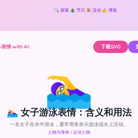
🔍
探索
🎄
节日
🎉
活动
✍️
博客
情 with AI
下载SVG
🏊‍♀️
🏊‍♀️ 女子游泳表情：含义和用法
一名女子在水中游泳，通常用来表示游泳或水上活动。
人物与身体
/
运动人物