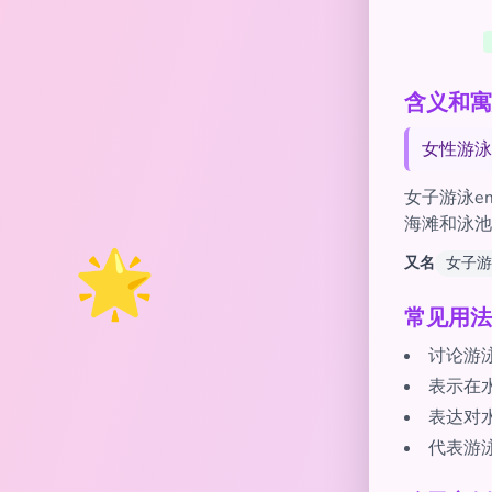
含义和寓意 o
女性游泳
女子游泳e
海滩和泳池
🌟
又名
女子游
常见用法
讨论游
表示在
表达对
代表游