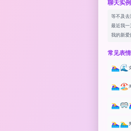
聊天实例 wi
等不及去海滩
最近我一直在
我的新爱好
常见表情
🏊‍♀️🌊
🏊‍♀️🏖️
🏊‍♀️🥽🏊
🏊‍♀️🏊‍♂️