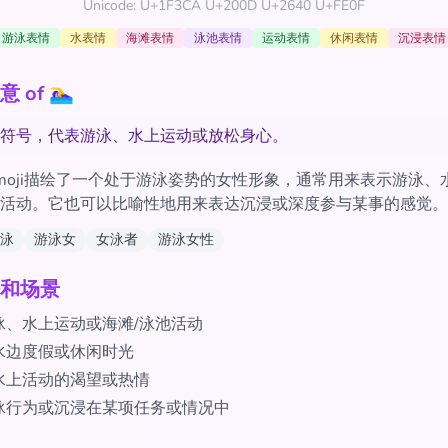
Unicode: U+1F3CA U+200D U+2640 U+FE0F
游泳表情
水表情
海滩表情
泳池表情
运动表情
休闲表情
沉浸表情
f 🏊‍♀️
符号，代表游泳、水上运动或放松身心。
moji描绘了一个处于游泳姿势的女性形象，通常用来表示游泳、
活动。它也可以比喻性地用来表达沉浸或深度参与某事的感觉。
泳
游泳女
女泳者
游泳女性
和场景
泳、水上运动或海滩/泳池活动
水边度假或休闲时光
水上活动的渴望或热情
泳行为或沉浸在某项任务或情况中