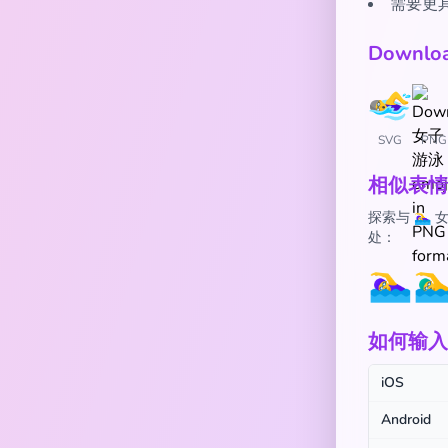
需要更
Downl
SVG
PNG
相似表情
探索与 🏊
处：
🏊‍♀️
🏊‍
如何输入 🏊
iOS
Android