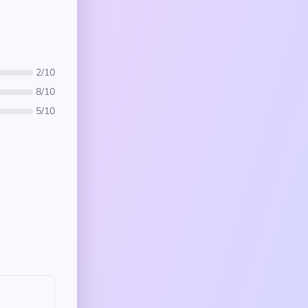
2/10
8/10
5/10