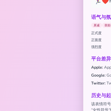
🏃‍♀️❤️
语气与氛
真诚
鼓励
正式度
正面度
强烈度
平台差异
Apple:
Ap
Google:
G
Twitter:
T
历史与起
该表情符号于
“女性符号