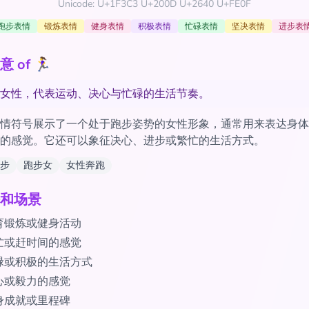
Unicode: U+1F3C3 U+200D U+2640 U+FE0F
跑步表情
锻炼表情
健身表情
积极表情
忙碌表情
坚决表情
进步表
f 🏃‍♀️
女性，代表运动、决心与忙碌的生活节奏。
情符号展示了一个处于跑步姿势的女性形象，通常用来表达身体
的感觉。它还可以象征决心、进步或繁忙的生活方式。
步
跑步女
女性奔跑
和场景
育锻炼或健身活动
忙或赶时间的感觉
碌或积极的生活方式
心或毅力的感觉
身成就或里程碑