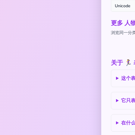
Unicode
更多 人
浏览同一分类
关于 🏃
这个
它只
在什