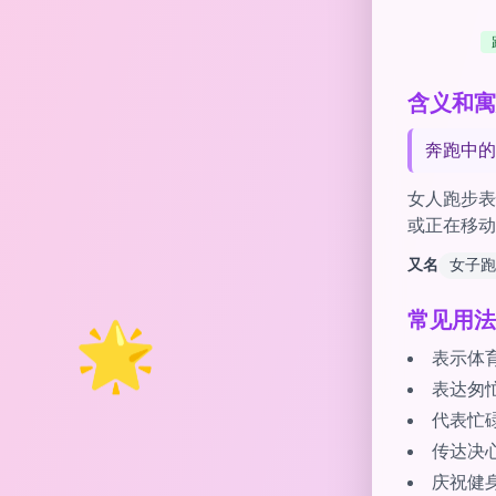
含义和寓意 o
奔跑中的
女人跑步表
或正在移动
又名
女子跑
🌟
常见用法
表示体
表达匆
代表忙
传达决
庆祝健