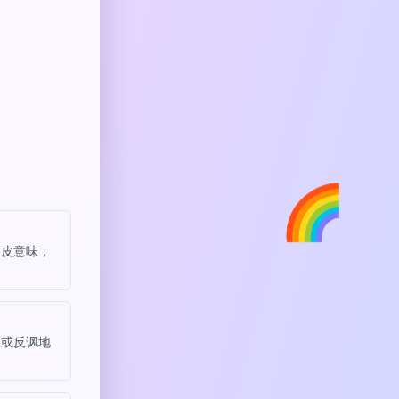
🌈
俏皮意味，
，或反讽地