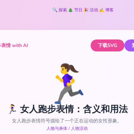
🔍
探索
🎄
节日
🎉
活动
✍️
博客
情 with AI
下载SVG
🏃‍♀️
🏃‍♀️ 女人跑步表情：含义和用法
女人跑步表情符号描绘了一个正在运动的女性形象。
人物与身体
/
人物活动