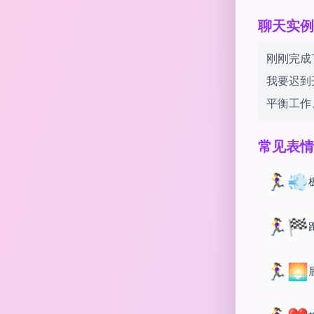
聊天实例 wi
刚刚完成了
我要迟到开
平衡工作
常见表情
🏃‍♀️💨
🏃‍♀️🏁
🏃‍♀️🌅