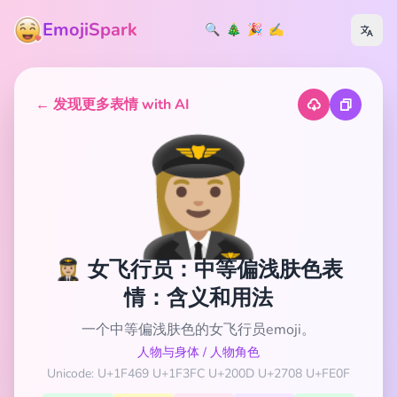
EmojiSpark
🔍
🎄
🎉
✍️
← 发现更多表情 with AI
👩🏼‍✈️
👩🏼‍✈️ 女飞行员：中等偏浅肤色表
情：含义和用法
一个中等偏浅肤色的女飞行员emoji。
人物与身体
/
人物角色
Unicode: U+1F469 U+1F3FC U+200D U+2708 U+FE0F