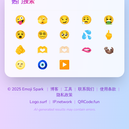
热门搜索
🤪
🫣
😏
😮‍💨
🤮
😵
😵‍💫
🥺
💦
🖕
🫵
🫶
🫶🏻
🫦
🦦
🌝
🧿
▶️
© 2025 Emoji Spark
博客
工具
联系我们
使用条款
隐私政策
Logo.surf
IP.network
QRCode.fun
AI-generated results may contain errors.