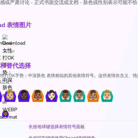
感或严肃讨论 - 正式书面交流或文档 - 肤色或性别表示可能不
oad 表情图片
WEBP
和替代选择
🏾‍♀️ 女性打OK手势：中深肤色 表情相似的其他表情符号。这些表情在含义、
似之处：
♀️
🙆🏼‍♀️
🙆🏿‍♀️
🙆🏾
🙆🏻‍♀️
🙆🏾‍♂️
🙆🏽‍♂️
🙆🏽
🙆🏼‍♂️
‍♀️
长按地球键选择表情符号面板