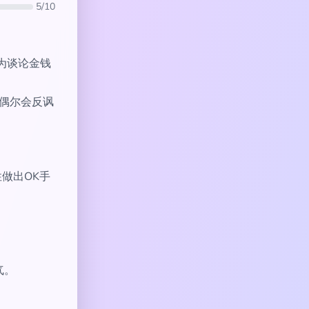
5/10
为谈论金钱
人偶尔会反讽
女性做出OK手
气。