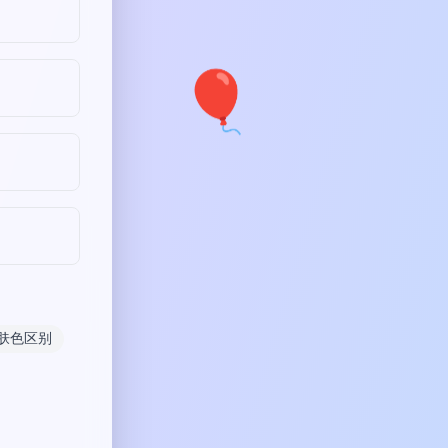
🎈
肤色区别