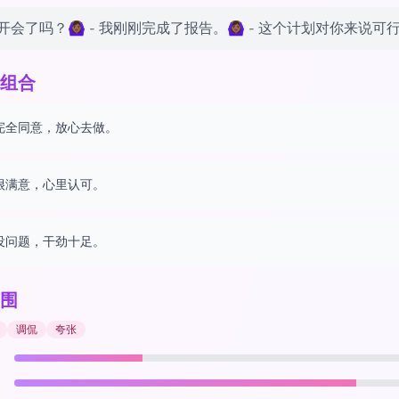
了吗？🙆🏾‍♀️ - 我刚刚完成了报告。🙆🏾‍♀️ - 这个计划对你来说可行吗？
组合
完全同意，放心去做。
很满意，心里认可。
没问题，干劲十足。
围
调侃
夸张