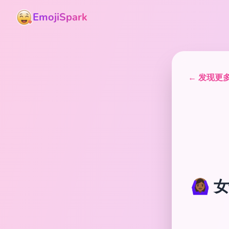
EmojiSpark
← 发现更多表
🙆