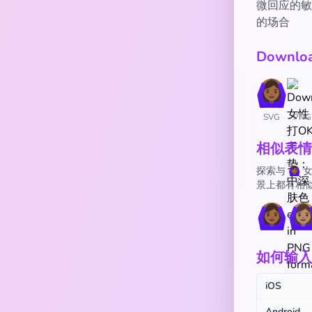
微回应的敏
的场合
Downl
SVG
PNG
相似表情
探索与 🙆
景上都有相
🙆🏾‍♀️
🙆🏽‍
如何输入 🙆
iOS
Android