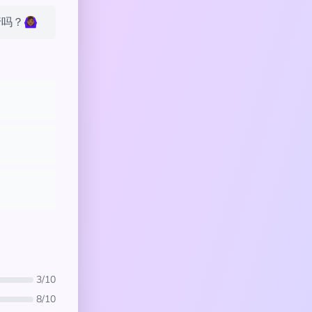
🏾‍♀️
3/10
8/10