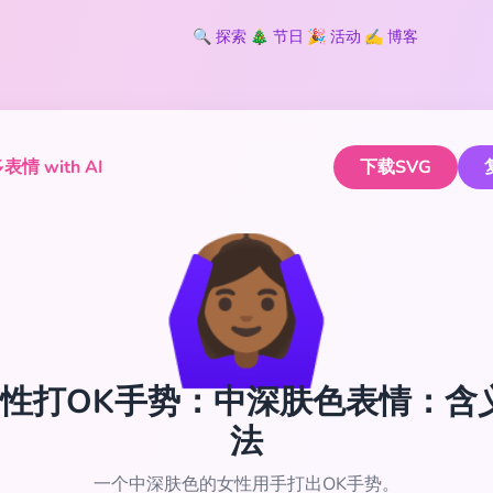
🔍
探索
🎄
节日
🎉
活动
✍️
博客
情 with AI
下载SVG
🙆🏾‍♀️
‍♀️ 女性打OK手势：中深肤色表情：
法
一个中深肤色的女性用手打出OK手势。