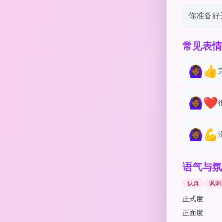
你准备好开会
常见表情
🙆🏾‍♀️👍
🙆🏾‍♀️❤️
🙆🏾‍♀️💪
语气与氛
认真
讽刺
正式度
正面度