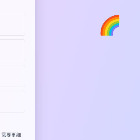
🌈
。
 需要更细