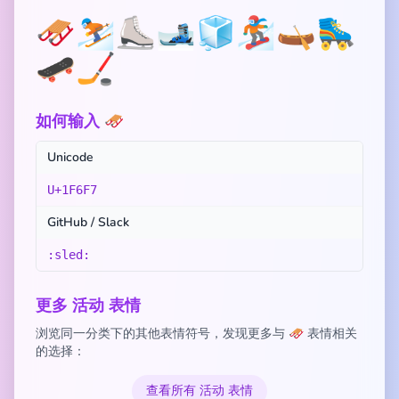
🛷
⛷️
⛸️
🎿
🧊
🏂
🛶
🛼
🛹
🏒
如何输入 🛷
Unicode
U+1F6F7
GitHub / Slack
:sled:
更多 活动 表情
浏览同一分类下的其他表情符号，发现更多与 🛷 表情相关
的选择：
查看所有 活动 表情