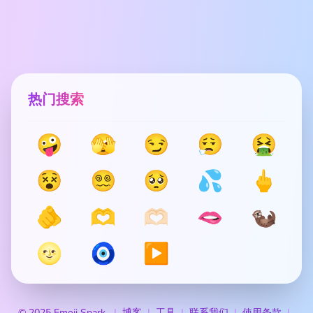
热门搜索
🤪
🫣
😏
😮‍💨
🤮
😵
😵‍💫
🥺
💦
🖕
🫵
🫶
🫶🏻
🫦
🦦
🌝
🧿
▶️
© 2025 Emoji Spark
博客
工具
联系我们
使用条款