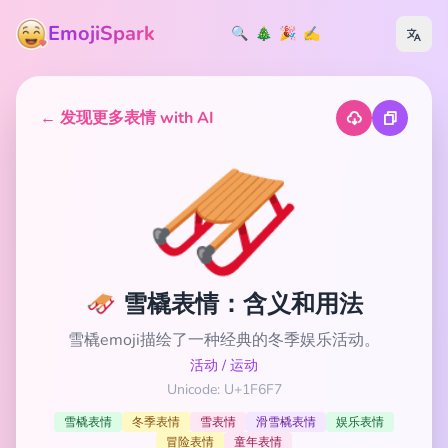
EmojiSpark
🔍
🎄
🎉
✍️
← 发现更多表情 with AI
🛷
🛷 雪橇表情：含义和用法
雪橇emoji描绘了一种经典的冬季娱乐活动。
活动
/
运动
Unicode: U+1F6F7
雪橇表情
冬季表情
雪表情
滑雪橇表情
娱乐表情
冒险表情
童年表情