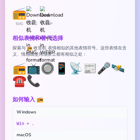
SVG
PNG
WEBP
相似表情和替代选择
探索与 📻 收音机 表情相似的其他表情符号。这些表情在含
义、情感或使用场景上都有相似之处：
📻
📺
🔘
📱
📡
📰
🎤
🛰️
☎️
📞
如何输入 📻
Windows
Win + .
macOS