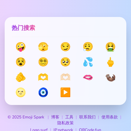
热门搜索
🤪
🫣
😏
😮‍💨
🤮
😵
😵‍💫
🥺
💦
🖕
🫵
🫶
🫶🏻
🫦
🦦
🌝
🧿
▶️
© 2025 Emoji Spark
博客
工具
联系我们
使用条款
隐私政策
Logo.surf
IP.network
QRCode.fun