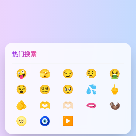
热门搜索
🤪
🫣
😏
😮‍💨
🤮
😵
😵‍💫
🥺
💦
🖕
🫵
🫶
🫶🏻
🫦
🦦
🌝
🧿
▶️