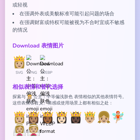
或轻视
在强调外表或美貌标准可能引起问题的场合
在强调财富或特权可能被视为不合时宜或不敏感
的情况
Download 表情图片
SVG
PNG
WEBP
相似表情和替代选择
探索与 👸🏼 公主：中等偏浅肤色 表情相似的其他表情符号。
这些表情在含义、情感或使用场景上都有相似之处：
👸🏼
👸🏽
👸🏾
👸🏻
👸🏿
🤴🏼
👧🏼
🧚🏼
👰🏼‍♀️
👰🏼