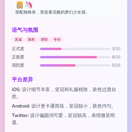
👸🏼🦄
搭配独角兽，营造童话般的梦幻少女感。
语气与氛围
真诚
讽刺
调情
夸张
正式度
3/10
正面度
8/10
强烈度
5/10
平台差异
iOS:
设计细节丰富，皇冠和礼服精致，肤色过渡自
然。
Android:
设计更卡通简练，皇冠较小，肤色均匀。
Twitter:
设计偏圆润可爱，皇冠较高，表情微笑明
显。