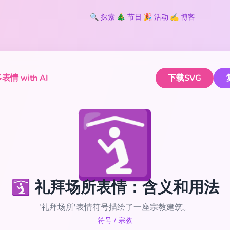
🔍
探索
🎄
节日
🎉
活动
✍️
博客
情 with AI
下载SVG
🛐
🛐 礼拜场所表情：含义和用法
'礼拜场所'表情符号描绘了一座宗教建筑。
符号
/
宗教