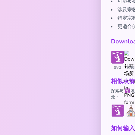
可能被
涉及宗
特定宗
更适合
Downl
SVG
PNG
相似表情
探索与 🛐
处：
🛐
如何输入 