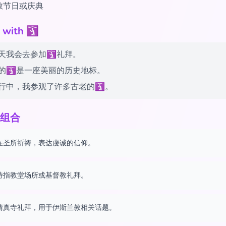
教节日或庆典
ith 🛐
天我会去参加🛐礼拜。
的🛐是一座美丽的历史地标。
行中，我参观了许多古老的🛐。
组合
在圣所祈祷，表达虔诚的信仰。
特指教堂场所或基督教礼拜。
清真寺礼拜，用于伊斯兰教相关话题。