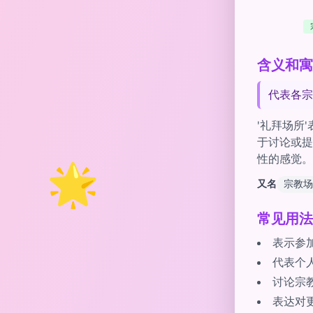
含义和寓意
代表各宗
'礼拜场所
于讨论或提
性的感觉。
🌟
又名
宗教场
常见用法
表示参
代表个
讨论宗
表达对