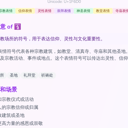
Unicode: U+1F6D0
宗教表情
信仰表情
灵性表情
崇拜表情
神圣表情
教堂表情
寺庙表
 of 🛐
教场所的符号，用于表达信仰、灵性与文化重要性。
'表情符号代表各种宗教建筑，如教堂、清真寺、寺庙和其他圣地
及宗教活动、事件或地点。这个表情符号可以传达出灵性、信仰
所
圣地
礼拜堂
祈祷处
和场景
加宗教仪式或活动
人的宗教信仰或归属
教建筑或圣地
更高力量的感恩或崇敬