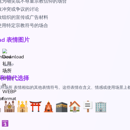
视为嘲笑或不尊重宗教信仰的场合
教冲突或争议的讨论
教组织的宣传或广告材料
使用特定宗教符号的场合
oad 表情图片
WEBP
和替代选择
 礼拜场所 表情相似的其他表情符号。这些表情在含义、情感或使用场景上
⛪
🕍
🕌
⛩️
🛕
🕋
🏠
🪧
🏢
🛐