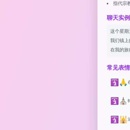
指代宗
聊天实例 w
这个星期
我们镇上
在我的旅
常见表情
🛐🙏
🛐⛪️
🛐🕌