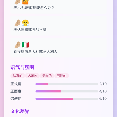
🤌🏼🤷
表示无奈或'那能怎么办？'
🤌🏼😤
表达愤怒或强烈不满
🤌🏼🇮🇹
直接指向意大利或意大利人
语气与氛围
认真的
讽刺的
无奈的
强调的
正式度
2/10
正面度
4/10
强烈度
6/10
文化差异