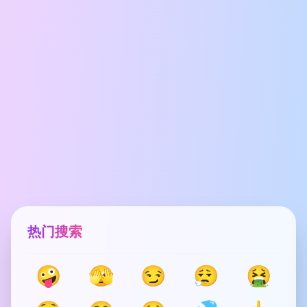
热门搜索
🤪
🫣
😏
😮‍💨
🤮