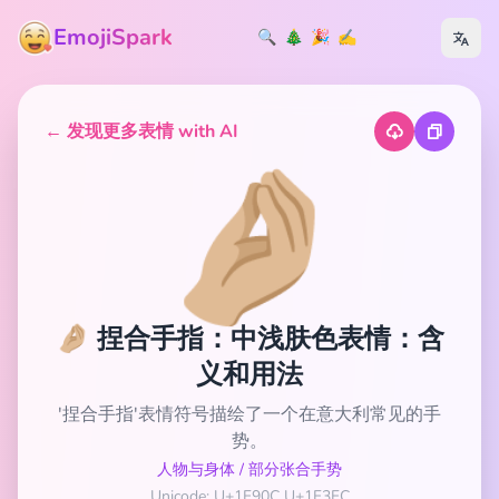
EmojiSpark
🔍
🎄
🎉
✍️
← 发现更多表情 with AI
🤌🏼
🤌🏼 捏合手指：中浅肤色表情：含
义和用法
'捏合手指'表情符号描绘了一个在意大利常见的手
势。
人物与身体
/
部分张合手势
Unicode: U+1F90C U+1F3FC