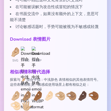
与可能不熟悉这种文化背景的人交流时
在可能被误解为攻击性或冒犯的情况下
在书面交流中，如果没有额外的上下文，意思可
能不清楚
讨论敏感话题时，手势可能被视为不敏感或轻蔑
Download 表情图片
SVG
PNG
WEBP
相似表情和替代选择
探索与 🤌🏼 捏合手指：中浅肤色 表情相似的其他表情符号。
这些表情在含义、情感或使用场景上都有相似之处：
🤌🏼
🤌🏽
🤌🏾
🤌🏻
🤏🏼
🤏🏽
🤌🏿
🤏🏾
🤏🏻
🖐🏼