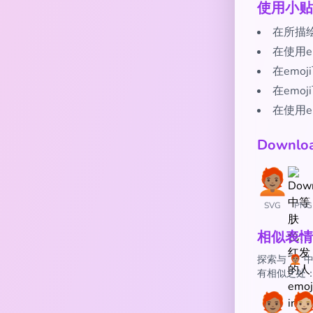
使用小贴
在所描
在使用e
在emo
在emo
在使用e
Downl
SVG
PNG
相似表情
探索与 🧑
有相似之处
🧑🏽‍🦰
🧑🏼‍