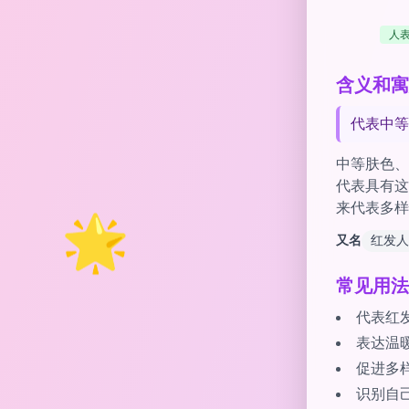
人
含义和寓意 of
代表中等
中等肤色、
代表具有这
来代表多样
🌟
又名
红发人
常见用法
代表红
表达温
促进多
识别自