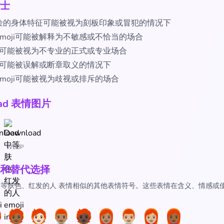
士
绘的身体特征可能被视为刻板印象或冒犯的情况下
moji可能被解释为不敏感或不恰当的场合
ji可能被视为不专业的正式或专业场合
ji可能被误解或断章取义的情况下
moji可能被视为歧视或排斥的场合
oad 表情图片
WEBP
和替代选择
🏽‍🦰 中等肤色、红发的人 表情相似的其他表情符号。这些表情在含义、情感
：
🦰
🧑🏾‍🦰
🧑🏻‍🦰
👨🏽‍🦰
🧑🏿‍🦰
👩🏽‍🦰
👨🏼‍🦰
👩🏼‍🦰
👩🏾‍🦰