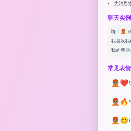
为消息
聊天实例 wit
嗨！🧑🏽
我喜欢我们团队的
我的新朋友
常见表情
🧑🏽‍🦰❤️
🧑🏽‍🦰🔥
🧑🏽‍🦰😊