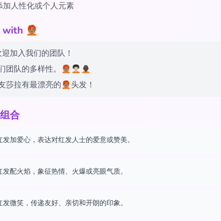
添加人性化或个人元素
h 🧑🏽‍🦰
‍🦰 欢迎加入我们的团队！
多样性。🧑🏽‍🦰🧑🏻‍🦱🧑🏿‍🦲
莎拉有最漂亮的🧑🏽‍🦰头发！
组合
红发加爱心，表达对红发人士的爱意或赞美。
红发配火焰，象征热情、火爆或亮眼气质。
红发微笑，传递友好、亲切和开朗的印象。