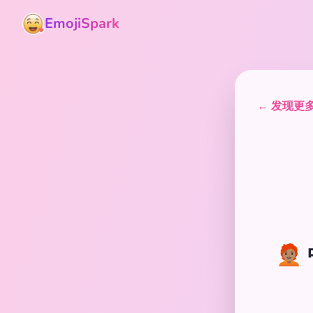
EmojiSpark
← 发现更多表
🧑