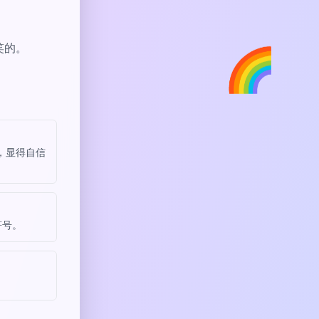
🌈
笑的。
，显得自信
符号。