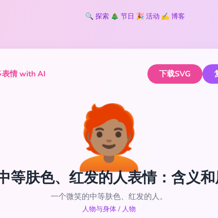
🔍
探索
🎄
节日
🎉
活动
✍️
博客
情 with AI
下载SVG
🧑🏽‍🦰
🏽‍🦰 中等肤色、红发的人表情：含义
一个微笑的中等肤色、红发的人。
人物与身体
/
人物