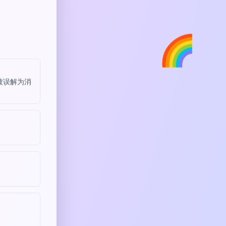
🌈
被误解为消