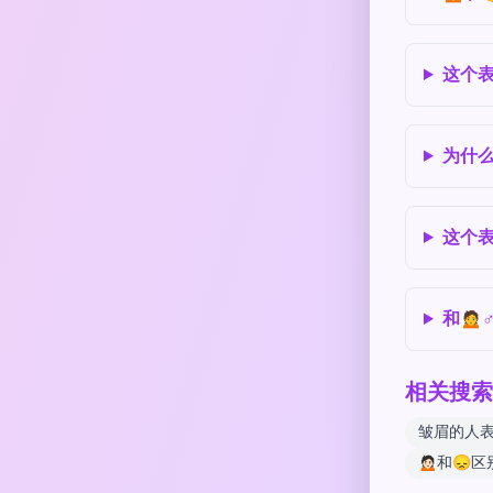
这个
为什
这个
和🙍
相关搜索
皱眉的人
🙍🏻和😞区