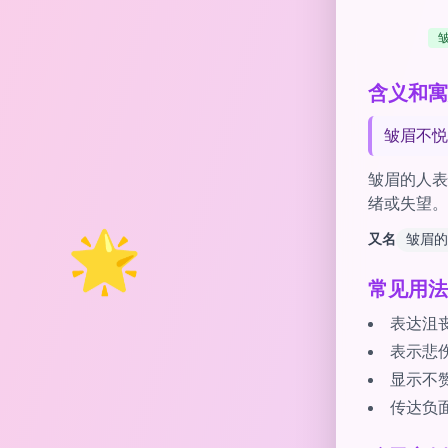
含义和寓意 
皱眉不悦
皱眉的人表
绪或失望。
又名
皱眉的
🌟
常见用法
表达沮
表示悲
显示不
传达负