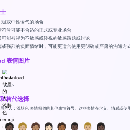
士
积极或中性语气的场合
情符号可能不合适的正式或专业场合
号可能被视为不敏感或轻视的敏感话题或讨论
端或强烈的负面情绪时，可能更适合使用更明确或严肃的沟通方
oad 表情图片
WEBP
和替代选择
🏻 皱眉的人：浅肤色 表情相似的其他表情符号。这些表情在含义、情感或使
♂️
🙍🏿
🙍🏼
🙍🏽
🙍🏻‍♀️
🙍🏾
🙍🏿‍♂️
🙍🏼‍♂️
🙍🏿‍♀️