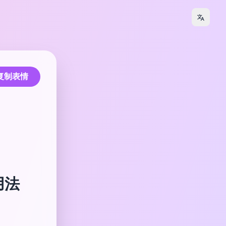
复制表情
用法