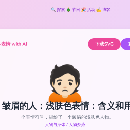
🔍
探索
🎄
节日
🎉
活动
✍️
博客
情 with AI
下载SVG
🙍🏻
🏻 皱眉的人：浅肤色表情：含义和
一个表情符号，描绘了一个皱眉的浅肤色人物。
人物与身体
/
人物姿势