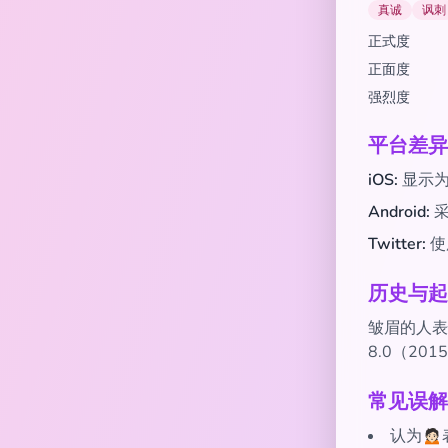
真诚
讽刺
正式度
正面度
强烈度
平台差异
iOS:
显示为
Android:
采
Twitter:
使
历史与起
皱眉的人表情
8.0（2
常见误解
认为🙍