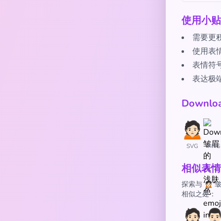
使用小贴
需要更
使用表
表情符
表达极
Downl
SVG
PNG
相似表情
探索与 🙍
相似之处：
🙍🏻
🙍🏻‍