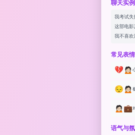
聊天实例 wi
我考试失败
这部电影真
我不喜欢新
常见表情
💔🙍🏻
😔🙍🏻
🙍🏻💼
语气与氛