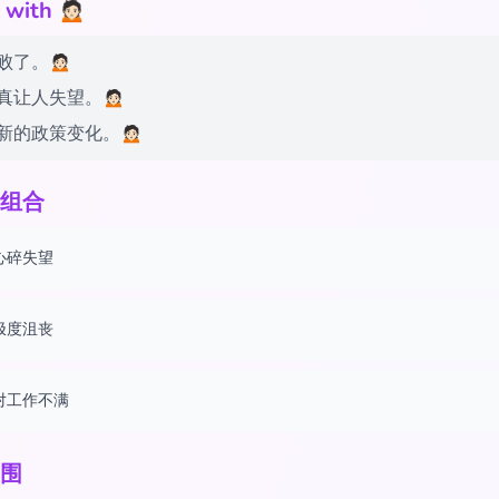
th 🙍🏻
了。🙍🏻
让人失望。🙍🏻
的政策变化。🙍🏻
组合
心碎失望
极度沮丧
对工作不满
围