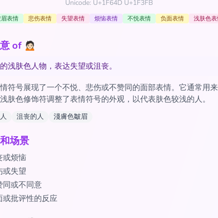
Unicode: U+1F64D U+1F3FB
皱眉表情
悲伤表情
失望表情
烦恼表情
不悦表情
负面表情
浅肤色表
of 🙍🏻
的浅肤色人物，表达失望或沮丧。
情符号展现了一个不悦、悲伤或不赞同的面部表情。它通常用来
浅肤色修饰符调整了表情符号的外观，以代表肤色较浅的人。
人
沮丧的人
淺膚色皺眉
和场景
丧或烦恼
伤或失望
赞同或不同意
面或批评性的反应