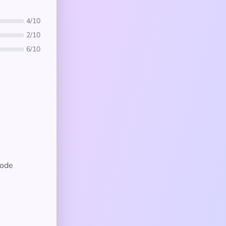
4/10
2/10
6/10
ode