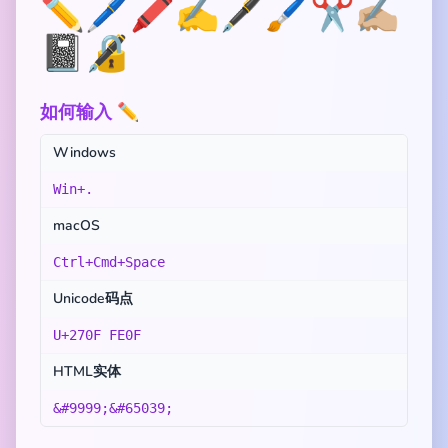
✏️
🖊️
🖍️
✍️
🖋️
🖌️
✂️
✍🏼
📓
🔏
如何输入 ✏️
Windows
Win+.
macOS
Ctrl+Cmd+Space
Unicode码点
U+270F FE0F
HTML实体
&#9999;&#65039;