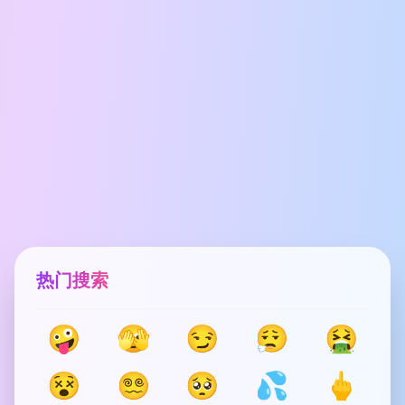
热门搜索
🤪
🫣
😏
😮‍💨
🤮
😵
😵‍💫
🥺
💦
🖕