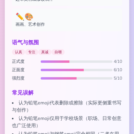
✏️🎨
画画、艺术创作
语气与氛围
认真
专注
真诚
自嘲
正式度
4/10
正面度
6/10
强烈度
5/10
常见误解
认为铅笔emoji代表删除或擦除（实际更侧重书写
与创作）
认为铅笔emoji仅用于学校场景（职场、日常创意
也广泛使用）