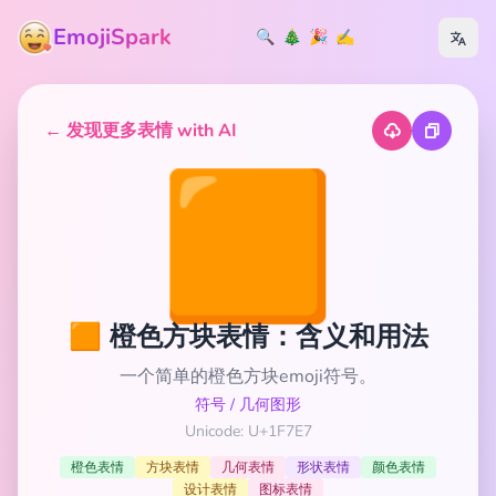
EmojiSpark
🔍
🎄
🎉
✍️
← 发现更多表情 with AI
🟧
🟧 橙色方块表情：含义和用法
一个简单的橙色方块emoji符号。
符号
/
几何图形
Unicode: U+1F7E7
橙色表情
方块表情
几何表情
形状表情
颜色表情
设计表情
图标表情