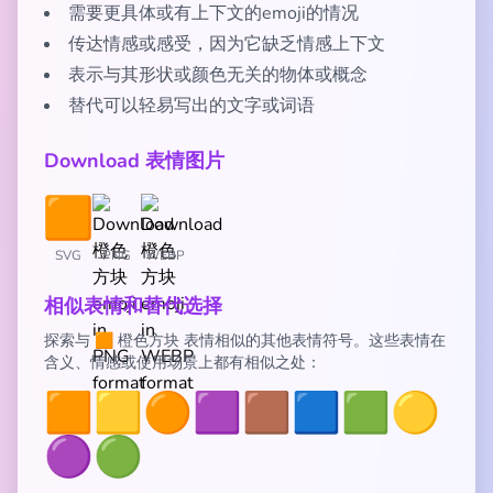
需要更具体或有上下文的emoji的情况
传达情感或感受，因为它缺乏情感上下文
表示与其形状或颜色无关的物体或概念
替代可以轻易写出的文字或词语
Download 表情图片
SVG
PNG
WEBP
相似表情和替代选择
探索与 🟧 橙色方块 表情相似的其他表情符号。这些表情在
含义、情感或使用场景上都有相似之处：
🟧
🟨
🟠
🟪
🟫
🟦
🟩
🟡
🟣
🟢