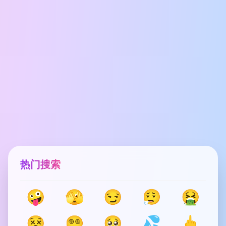
热门搜索
🤪
🫣
😏
😮‍💨
🤮
😵
😵‍💫
🥺
💦
🖕