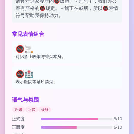
请遵守这家餐厅的🚭政策。 - 别忘了，我们办公
室有严格的🚭规定。 - 我正在戒烟，所以🚭表情
符号帮助我保持动力。
常见表情组合
🚭🚬
对比禁止吸烟与香烟本身。
🚭🏥
表示医院等场所禁烟。
语气与氛围
严肃
正式
提醒
正式度
8/10
正面度
5/10