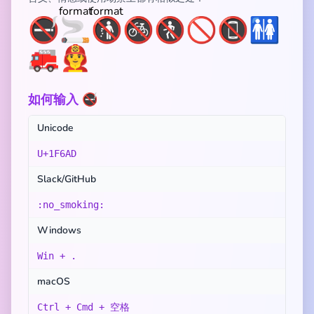
🚭
🚬
🚯
🚳
🚷
🚫
📵
🚻
🚒
👨‍🚒
如何输入 🚭
Unicode
U+1F6AD
Slack/GitHub
:no_smoking:
Windows
Win + .
macOS
Ctrl + Cmd + 空格