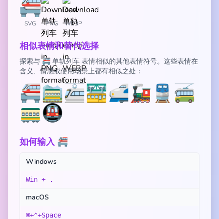
SVG
PNG
WEBP
相似表情和替代选择
探索与 🚝 单轨列车 表情相似的其他表情符号。这些表情在
含义、情感或使用场景上都有相似之处：
🚝
🚞
🚈
🚟
🚅
🚂
🚆
🚎
🚃
🚇
如何输入 🚝
Windows
Win + .
macOS
⌘+⌃+Space