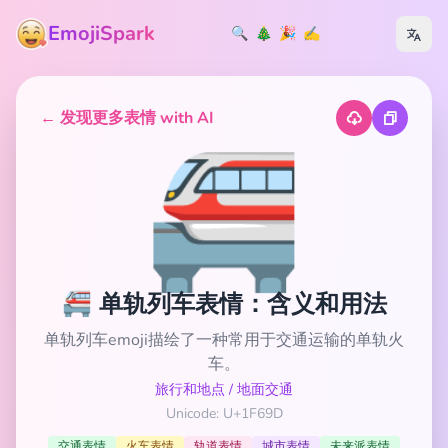
EmojiSpark
🔍
🎄
🎉
✍️
← 发现更多表情 with AI
🚝
🚝 单轨列车表情：含义和用法
单轨列车emoji描绘了一种常用于交通运输的单轨火
车。
旅行和地点
/
地面交通
Unicode: U+1F69D
交通表情
火车表情
轨道表情
城市表情
未来派表情