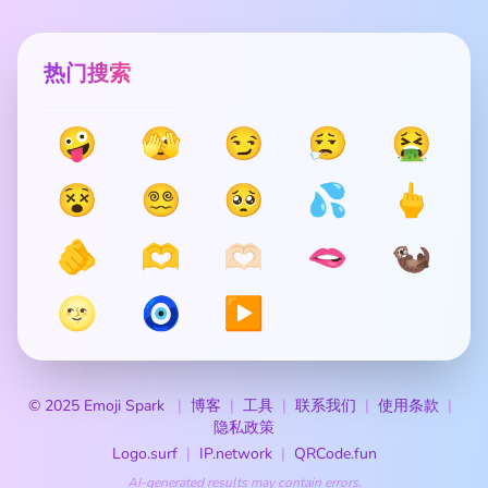
热门搜索
🤪
🫣
😏
😮‍💨
🤮
😵
😵‍💫
🥺
💦
🖕
🫵
🫶
🫶🏻
🫦
🦦
🌝
🧿
▶️
© 2025 Emoji Spark
博客
工具
联系我们
使用条款
隐私政策
Logo.surf
IP.network
QRCode.fun
AI-generated results may contain errors.