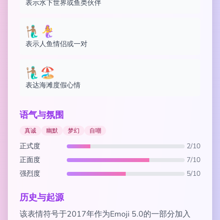
表示水下世界或鱼类伙伴
🧜🏽‍♂️🧜‍♀️
表示人鱼情侣或一对
🧜🏽‍♂️🏖️
表达海滩度假心情
语气与氛围
真诚
幽默
梦幻
自嘲
正式度
2/10
正面度
7/10
强烈度
5/10
历史与起源
该表情符号于2017年作为Emoji 5.0的一部分加入