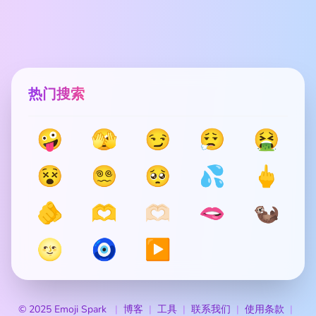
热门搜索
🤪
🫣
😏
😮‍💨
🤮
😵
😵‍💫
🥺
💦
🖕
🫵
🫶
🫶🏻
🫦
🦦
🌝
🧿
▶️
© 2025 Emoji Spark
博客
工具
联系我们
使用条款