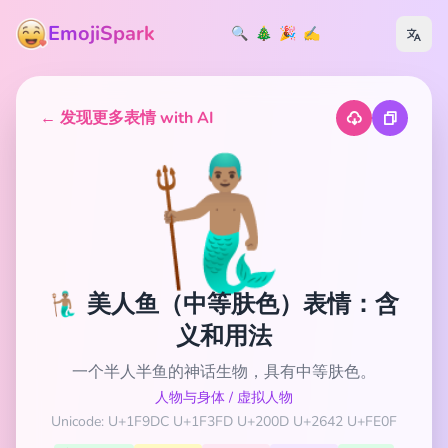
EmojiSpark
🔍
🎄
🎉
✍️
← 发现更多表情 with AI
🧜🏽‍♂️
🧜🏽‍♂️ 美人鱼（中等肤色）表情：含
义和用法
一个半人半鱼的神话生物，具有中等肤色。
人物与身体
/
虚拟人物
Unicode: U+1F9DC U+1F3FD U+200D U+2642 U+FE0F