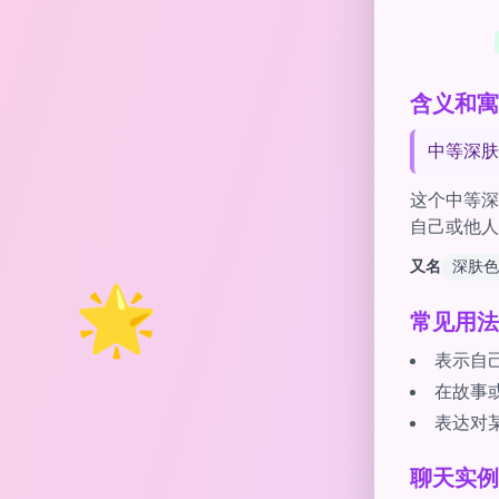
含义和寓意 of
中等深肤
这个中等深
自己或他人
又名
深肤色
🌟
常见用法
表示自
在故事
表达对
聊天实例 wit