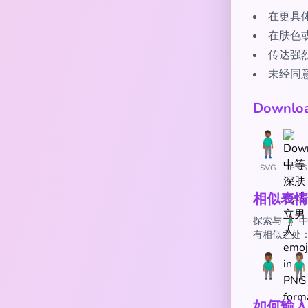
在更具
在肤色
传达强
未经同
Downl
SVG
PNG
相似表情
探索与 🧍
有相似之处
🧍🏾‍♂️
🧍🏽‍
如何输入 🧍