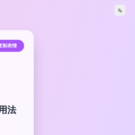
复制表情
和用法
。