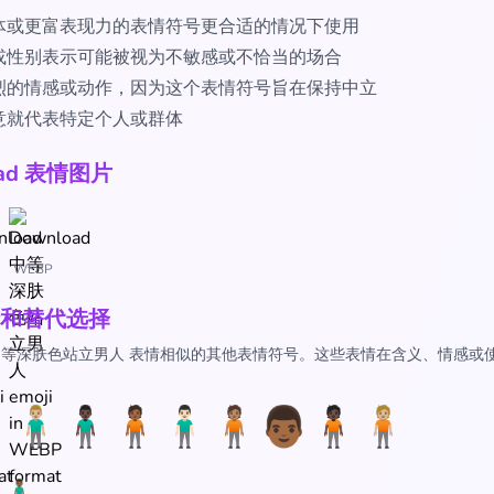
体或更富表现力的表情符号更合适的情况下使用
或性别表示可能被视为不敏感或不恰当的场合
烈的情感或动作，因为这个表情符号旨在保持中立
意就代表特定个人或群体
oad 表情图片
WEBP
和替代选择
🏾‍♂️ 中等深肤色站立男人 表情相似的其他表情符号。这些表情在含义、情感
：
♂️
🧍🏼‍♂️
🧍🏿‍♂️
🧍🏾
🧍🏻‍♂️
🧍🏽
👨🏾
🧍🏿
🧍🏼
‍♂️