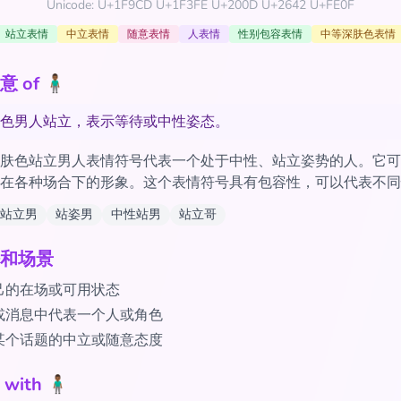
Unicode: U+1F9CD U+1F3FE U+200D U+2642 U+FE0F
站立表情
中立表情
随意表情
人表情
性别包容表情
中等深肤色表情
 🧍🏾‍♂️
色男人站立，表示等待或中性姿态。
肤色站立男人表情符号代表一个处于中性、站立姿势的人。它可
在各种场合下的形象。这个表情符号具有包容性，可以代表不同
站立男
站姿男
中性站男
站立哥
和场景
己的在场或可用状态
或消息中代表一个人或角色
某个话题的中立或随意态度
h 🧍🏾‍♂️