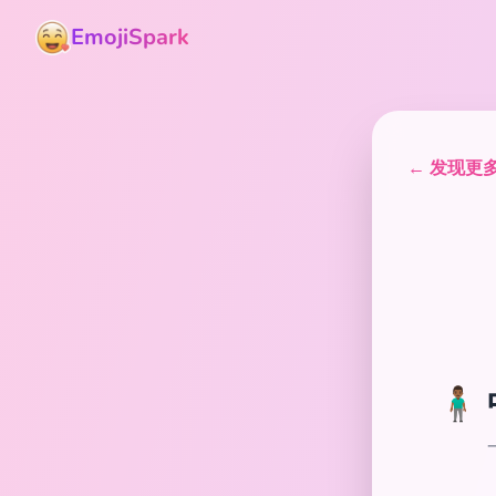
EmojiSpark
← 发现更多表
🧍