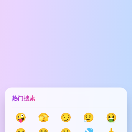
热门搜索
🤪
🫣
😏
😮‍💨
🤮