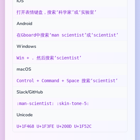
iOS
打开表情键盘，搜索‘科学家’或‘实验室’
Android
在Gboard中搜索‘man scientist’或‘scientist’
Windows
Win + . 然后搜索‘scientist’
macOS
Control + Command + Space 搜索‘scientist’
Slack/GitHub
:man-scientist: :skin-tone-5:
Unicode
U+1F468 U+1F3FE U+200D U+1F52C