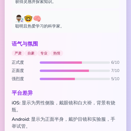
获得灵感并探索知识。
👨🏾‍🔬🤓🧠
聪明且热爱学习的科学家。
语气与氛围
严肃
自豪
专业
热情
正式度
6/10
正面度
7/10
强烈度
5/10
平台差异
iOS:
显示为男性侧脸，戴眼镜和白大褂，背景有烧
瓶。
Android:
显示为正面半身，戴护目镜和实验服，手
举试管。