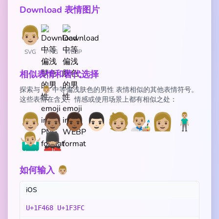
Download 表情图片
SVG
PNG
WEBP
相似表情和替代选择
探索与 👨🏼 中等偏浅肤色的男性 表情相似的其他表情符号。
这些表情在含义、情感或使用场景上都有相似之处：
👨🏼
👨🏽
👨🏾
👨🏻
🧑🏼
👨🏼‍🎨
👩🏼
🧍🏼‍♂️
🤷🏼‍♂️
💂🏼‍♂️
如何输入 👨🏼
iOS
U+1F468 U+1F3FC