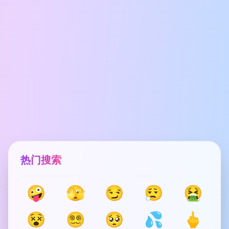
热门搜索
🤪
🫣
😏
😮‍💨
🤮
😵
😵‍💫
🥺
💦
🖕