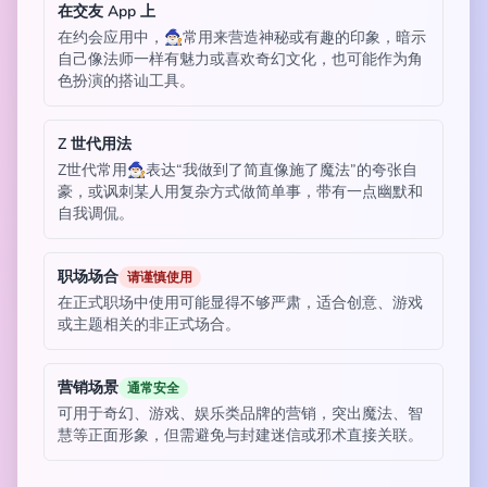
在交友 App 上
在约会应用中，🧙🏼‍♂️常用来营造神秘或有趣的印象，暗示
自己像法师一样有魅力或喜欢奇幻文化，也可能作为角
色扮演的搭讪工具。
Z 世代用法
Z世代常用🧙🏼‍♂️表达“我做到了简直像施了魔法”的夸张自
豪，或讽刺某人用复杂方式做简单事，带有一点幽默和
自我调侃。
职场场合
请谨慎使用
在正式职场中使用可能显得不够严肃，适合创意、游戏
或主题相关的非正式场合。
营销场景
通常安全
可用于奇幻、游戏、娱乐类品牌的营销，突出魔法、智
慧等正面形象，但需避免与封建迷信或邪术直接关联。