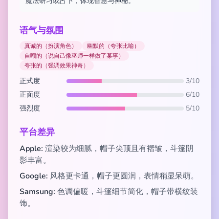
魔法研习或占卜，体现智慧与神秘。
语气与氛围
真诚的（扮演角色）
幽默的（夸张比喻）
自嘲的（说自己像巫师一样做了某事）
夸张的（强调效果神奇）
正式度
3/10
正面度
6/10
强烈度
5/10
平台差异
Apple:
渲染较为细腻，帽子尖顶且有褶皱，斗篷阴
影丰富。
Google:
风格更卡通，帽子更圆润，表情稍显呆萌。
Samsung:
色调偏暖，斗篷细节简化，帽子带横纹装
饰。