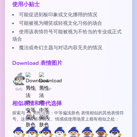
使用小贴士
可能促进刻板印象或文化挪用的情况
可能被视为嘲笑或轻视文化习俗的场合
使用该表情符号可能被视为不恰当的专业或正式
场合
魔法或奇幻主题与对话内容无关的情况
Download 表情图片
SVG
PNG
WEBP
相似表情和替代选择
探索与 🧙🏼‍♂️ 男性法师：中等偏浅肤色 表情相似的其他表情符
号。这些表情在含义、情感或使用场景上都有相似之处：
🧙🏼‍♂️
🧙🏽‍♂️
🧙🏾‍♂️
🧙🏻‍♂️
🧙🏼
🧙🏽
🧙🏾
🧙🏿‍♂️