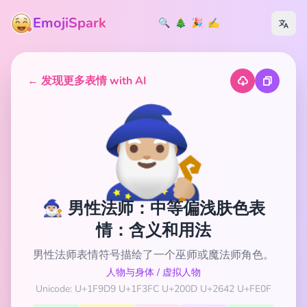
EmojiSpark
🔍
🎄
🎉
✍️
← 发现更多表情 with AI
🧙🏼‍♂️
🧙🏼‍♂️ 男性法师：中等偏浅肤色表
情：含义和用法
男性法师表情符号描绘了一个巫师或魔法师角色。
人物与身体
/
虚拟人物
Unicode: U+1F9D9 U+1F3FC U+200D U+2642 U+FE0F