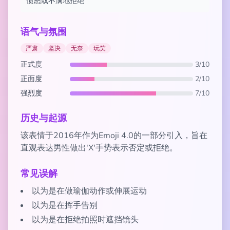
愤怒或不满地拒绝
语气与氛围
严肃
坚决
无奈
玩笑
正式度
3/10
正面度
2/10
强烈度
7/10
历史与起源
该表情于2016年作为Emoji 4.0的一部分引入，旨在
直观表达男性做出'X'手势表示否定或拒绝。
常见误解
以为是在做瑜伽动作或伸展运动
以为是在挥手告别
以为是在拒绝拍照时遮挡镜头