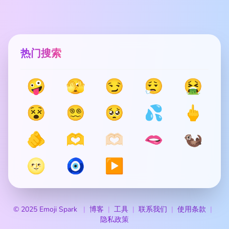
热门搜索
🤪
🫣
😏
😮‍💨
🤮
😵
😵‍💫
🥺
💦
🖕
🫵
🫶
🫶🏻
🫦
🦦
🌝
🧿
▶️
© 2025 Emoji Spark
博客
工具
联系我们
使用条款
隐私政策