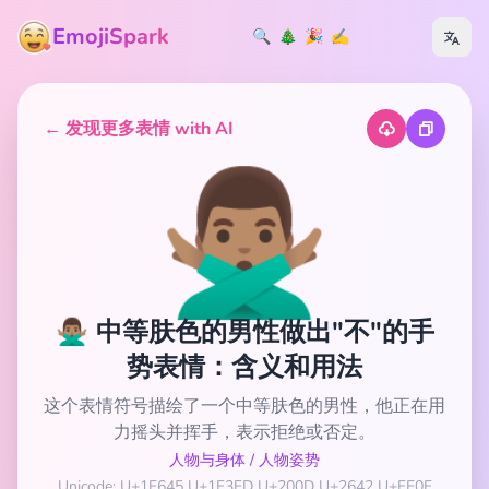
EmojiSpark
🔍
🎄
🎉
✍️
← 发现更多表情 with AI
🙅🏽‍♂️
🙅🏽‍♂️ 中等肤色的男性做出"不"的手
势表情：含义和用法
这个表情符号描绘了一个中等肤色的男性，他正在用
力摇头并挥手，表示拒绝或否定。
人物与身体
/
人物姿势
Unicode: U+1F645 U+1F3FD U+200D U+2642 U+FE0F