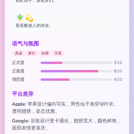
彩虹仙子，多彩梦幻。
🧚‍♂️💫
星辰般迷人的存在。
语气与氛围
真诚
梦幻
自嘲
天真
正式度
3/10
正面度
8/10
强烈度
4/10
平台差异
Apple:
苹果设计偏向写实，男性仙子身穿绿叶衣、
透明翅膀，姿态优雅。
Google:
谷歌设计更卡通化，翅膀宽大，颜色鲜艳，
面部表情更喜庆。