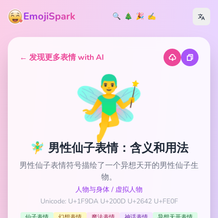
EmojiSpark
🔍
🎄
🎉
✍️
← 发现更多表情 with AI
🧚‍♂️
🧚‍♂️ 男性仙子表情：含义和用法
男性仙子表情符号描绘了一个异想天开的男性仙子生
物。
人物与身体
/
虚拟人物
Unicode: U+1F9DA U+200D U+2642 U+FE0F
仙子表情
幻想表情
魔法表情
神话表情
异想天开表情