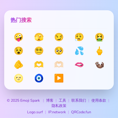
热门搜索
🤪
🫣
😏
😮‍💨
🤮
😵
😵‍💫
🥺
💦
🖕
🫵
🫶
🫶🏻
🫦
🦦
🌝
🧿
▶️
© 2025 Emoji Spark
博客
工具
联系我们
使用条款
隐私政策
Logo.surf
IP.network
QRCode.fun