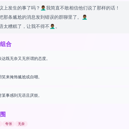
上发生的事了吗？🤦🏾‍♂️我简直不敢相信他们说了那样的话！
那条尴尬的消息发到错误的群聊里了。🤦🏾‍♂️
太糟糕了，让我不得不🤦🏾‍♂️。
组合
表达既无奈又无所谓的态度。
用笑来掩饰尴尬或自嘲。
对某事感到无语且厌烦。
围
夸张
无奈