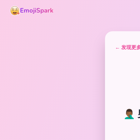
EmojiSpark
← 发现更多表
🤦