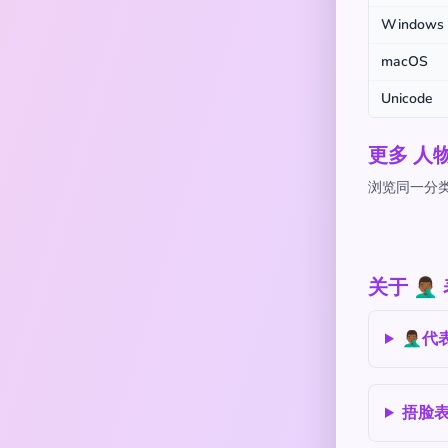
Windows
macOS
Unicode
更多 人
浏览同一分类下
关于 🤦
🤦🏾
捂脸