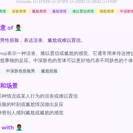
Unicode: U+1F926 U+1F3FE U+200D U+2642 U+FE0F
表情
沮丧表情
尴尬表情
尴尬表情
难以置信表情
恼怒表情
中深肤
 🤦🏾‍♂️
男性捂脸，表达沮丧、尴尬或难以置信。
moji表示一种沮丧、难以置信或尴尬的感觉。它通常用来传达挫
尬事物的反应。中深肤色的变体可以更好地代表不同肤色的个体
中深肤色捂脸男
尴尬捂脸
和场景
某种情况或某人行为的沮丧或难以置信
捂脸的时刻或尴尬情况做出反应
种替别人感到尴尬或尴尬的感觉
h 🤦🏾‍♂️