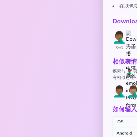
在肤色
Downl
SVG
PNG
相似表情
探索与 🤦
有相似之处
🤦🏾‍♂️
🤦🏽‍
如何输入 🤦
iOS
Android