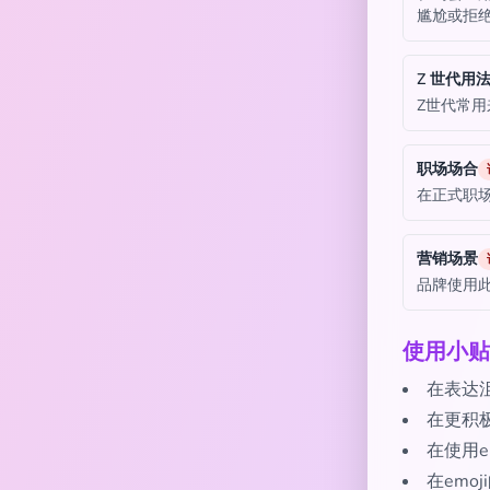
尴尬或拒
Z 世代用
Z世代常
职场场合
在正式职
营销场景
品牌使用
使用小贴
在表达
在更积
在使用e
在emo