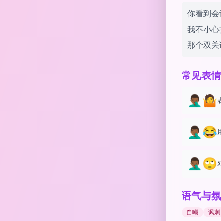
你看到会议
我不小心把
那个双关语
常见表情
🤦🏾‍♂️🤷
🤦🏾‍♂️😂
🤦🏾‍♂️🙄
语气与氛
自嘲
讽刺