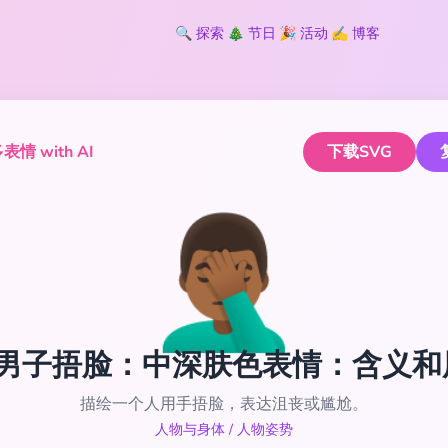
🔍
探索
🎄
节日
🎉
活动
✍️
博客
情 with AI
下载SVG
🤦🏾‍♂️
🏾‍♂️ 男子捂脸：中深肤色表情：含义
描绘一个人用手捂脸，表达沮丧或尴尬。
人物与身体
/
人物姿势