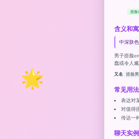
捂脸
含义和寓意 of
中深肤色
男子捂脸e
蠢或令人尴
🌟
又名
捂脸男
常见用法
表达对
对值得
传达一
聊天实例 wit