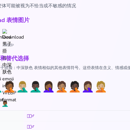
变体可能被视为不恰当或不敏感的情况
oad 表情图片
WEBP
和替代选择
🏾‍♂️ 男子捂脸：中深肤色 表情相似的其他表情符号。这些表情在含义、情感
：
♂️
🤦🏾
🤦🏼‍♂️
🤦🏿‍♂️
🤦🏾‍♀️
🤦🏽
🤦🏿
🤦🏽‍♀️
🤦🏼
‍♂️
🤦🏾‍♂️
🤦🏾‍♂️