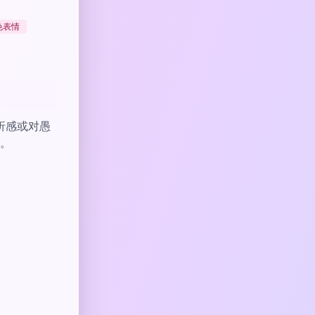
色表情
折感或对愚
。