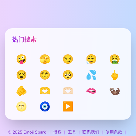
热门搜索
🤪
🫣
😏
😮‍💨
🤮
😵
😵‍💫
🥺
💦
🖕
🫵
🫶
🫶🏻
🫦
🦦
🌝
🧿
▶️
© 2025 Emoji Spark
博客
工具
联系我们
使用条款