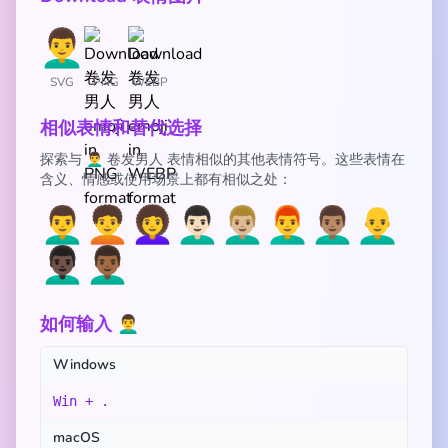
SVG
PNG
WEBP
相似表情和替代选择
探索与 👨‍🦱 卷发男人 表情相似的其他表情符号。这些表情在
含义、情感或使用场景上都有相似之处：
👨‍🦱
🧑‍🦱
👩‍🦱
👨🏻‍🦱
👨🏼‍🦱
👨‍🦰
👨🏽‍🦱
👨‍🦲
👨🏿‍🦱
👨🏾‍🦱
如何输入 👨‍🦱
Windows
Win + .
macOS