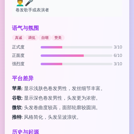
👨‍🦱🎤
卷发歌手或表演者
语气与氛围
真诚
调侃
自嘲
赞美
正式度
3/10
正面度
6/10
强烈度
3/10
平台差异
苹果:
显示浅肤色卷发男性，发丝细节丰富。
谷歌:
显示深色卷发男性，头发更为浓密。
微软:
头发卷曲度较高，面部轮廓较圆润。
推特:
风格简化，头发呈波浪状。
历史与起源