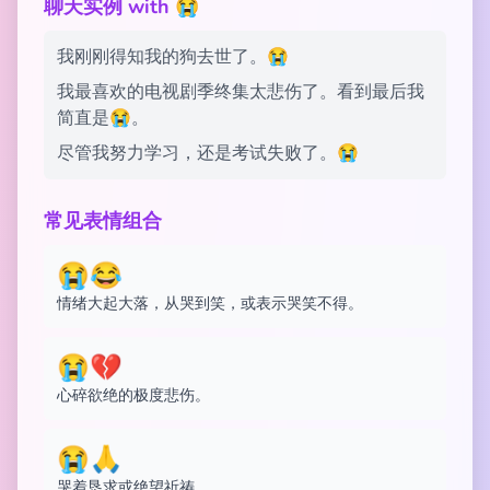
聊天实例 with 😭
我刚刚得知我的狗去世了。😭
我最喜欢的电视剧季终集太悲伤了。看到最后我
简直是😭。
尽管我努力学习，还是考试失败了。😭
常见表情组合
😭😂
情绪大起大落，从哭到笑，或表示哭笑不得。
😭💔
心碎欲绝的极度悲伤。
😭🙏
哭着恳求或绝望祈祷。