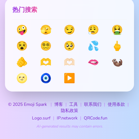
热门搜索
🤪
🫣
😏
😮‍💨
🤮
😵
😵‍💫
🥺
💦
🖕
🫵
🫶
🫶🏻
🫦
🦦
🌝
🧿
▶️
© 2025 Emoji Spark
博客
工具
联系我们
使用条款
隐私政策
Logo.surf
IP.network
QRCode.fun
AI-generated results may contain errors.