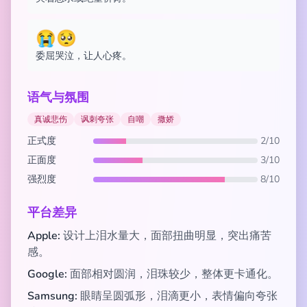
😭🥺
委屈哭泣，让人心疼。
语气与氛围
真诚悲伤
讽刺夸张
自嘲
撒娇
正式度
2/10
正面度
3/10
强烈度
8/10
平台差异
Apple:
设计上泪水量大，面部扭曲明显，突出痛苦
感。
Google:
面部相对圆润，泪珠较少，整体更卡通化。
Samsung:
眼睛呈圆弧形，泪滴更小，表情偏向夸张