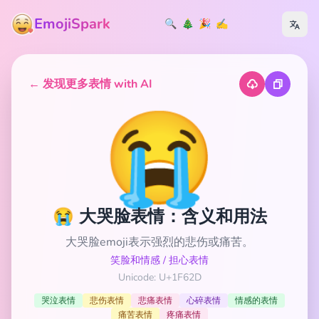
EmojiSpark
🔍
🎄
🎉
✍️
← 发现更多表情 with AI
😭
😭 大哭脸表情：含义和用法
大哭脸emoji表示强烈的悲伤或痛苦。
笑脸和情感
/
担心表情
Unicode: U+1F62D
哭泣表情
悲伤表情
悲痛表情
心碎表情
情感的表情
痛苦表情
疼痛表情