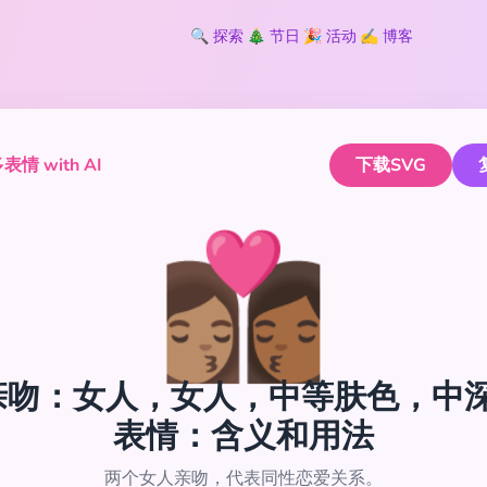
🔍
探索
🎄
节日
🎉
活动
✍️
博客
情 with AI
下载SVG
👩🏽‍❤️‍💋‍👩🏾
‍❤️‍💋‍👩🏾 亲吻：女人，女人，中等肤色，
表情：含义和用法
两个女人亲吻，代表同性恋爱关系。