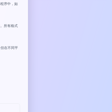
应用程序中，如
站开发。所有格式
常显示，但在不同平