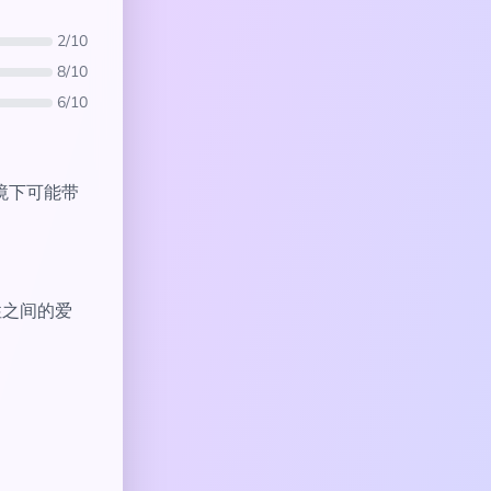
2/10
8/10
6/10
境下可能带
性之间的爱