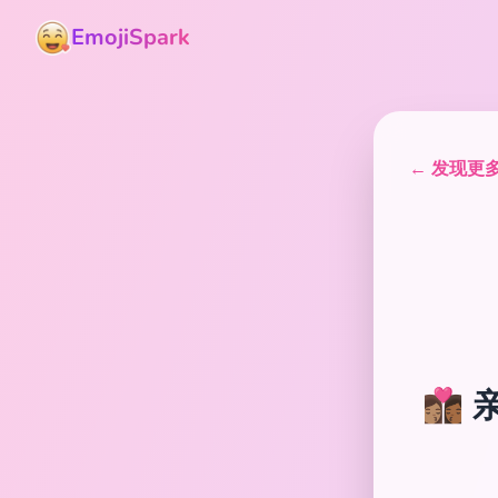
EmojiSpark
← 发现更多表
👩