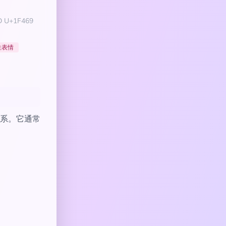
D U+1F469
性表情
系。它通常