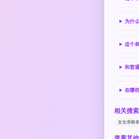
为什
这个
和普
在哪
相关搜索
女女亲吻
查看其他