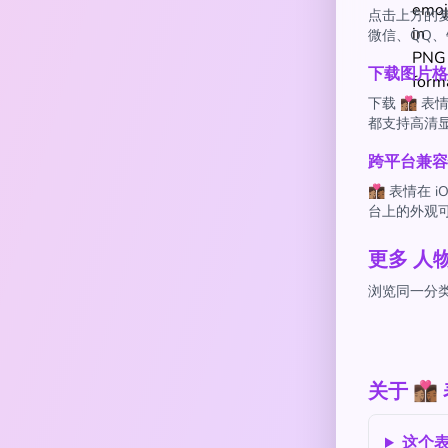
点击上方的复制
微信、QQ
下载图片格
下载 👩🏽‍
都支持高清
跨平台兼容
👩🏽‍❤️‍
台上的外观
更多 人
浏览同一分类下的
关于 👩🏽‍❤
这个