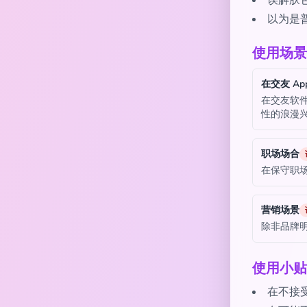
误解肤
以为是
使用场景
在交友 Ap
在交友软
性的浪漫
职场场合
在保守职
营销场景
除非品牌
使用小贴
在不接