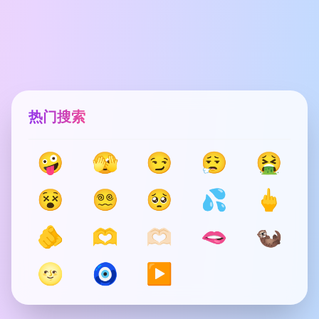
热门搜索
🤪
🫣
😏
😮‍💨
🤮
😵
😵‍💫
🥺
💦
🖕
🫵
🫶
🫶🏻
🫦
🦦
🌝
🧿
▶️