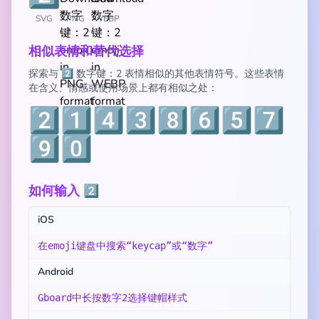
SVG
PNG
WEBP
相似表情和替代选择
探索与 2️⃣ 数字键：2 表情相似的其他表情符号。这些表情
在含义、情感或使用场景上都有相似之处：
2️⃣
1️⃣
4️⃣
3️⃣
8️⃣
6️⃣
5️⃣
7️⃣
9️⃣
0️⃣
如何输入 2️⃣
iOS
在emoji键盘中搜索“keycap”或“数字”
Android
Gboard中长按数字2选择键帽样式