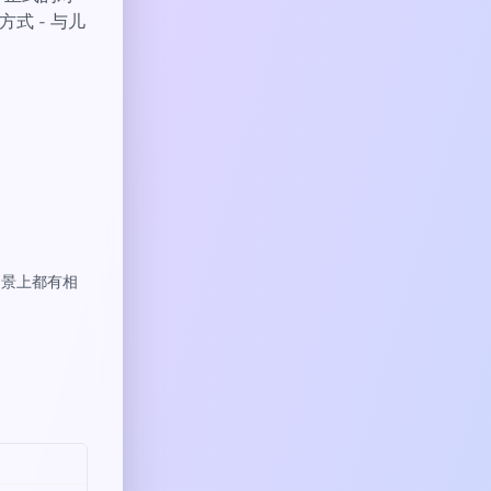
式 - 与儿
场景上都有相