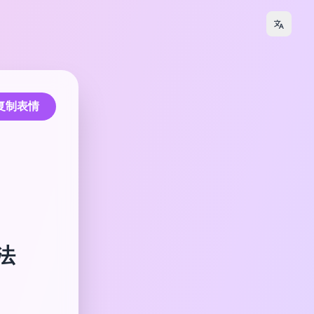
复制表情
法