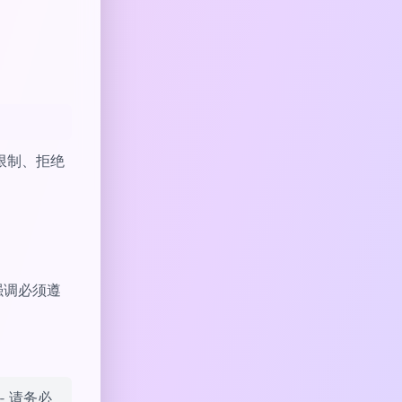
达限制、拒绝
强调必须遵
- 请务必