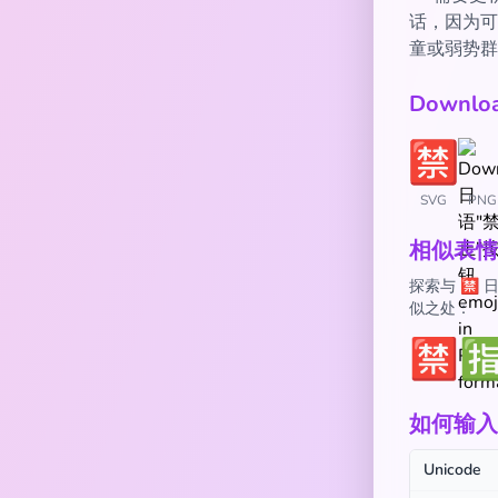
话，因为可
童或弱势群
Downl
SVG
PNG
相似表情
探索与 🈲
似之处：
🈲

如何输入 
Unicode