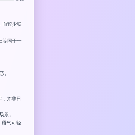
，而较少联
上等同于一
图形。
字，并非日
的场景。
，语气可轻