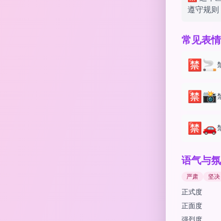
遵守规则 
常见表情
🈲🚬
🈲📸
🈲🚗
语气与氛
严肃
坚决
正式度
正面度
强烈度