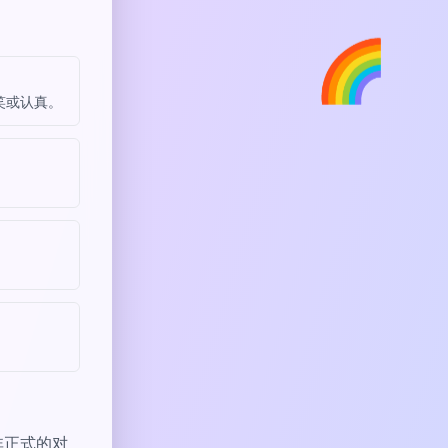
🌈
笑或认真。
非正式的对