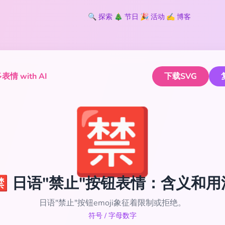
🔍
探索
🎄
节日
🎉
活动
✍️
博客
情 with AI
下载SVG
🈲
🈲 日语"禁止"按钮表情：含义和用
日语"禁止"按钮emoji象征着限制或拒绝。
符号
/
字母数字