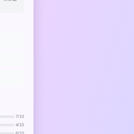
7/10
4/10
6/10