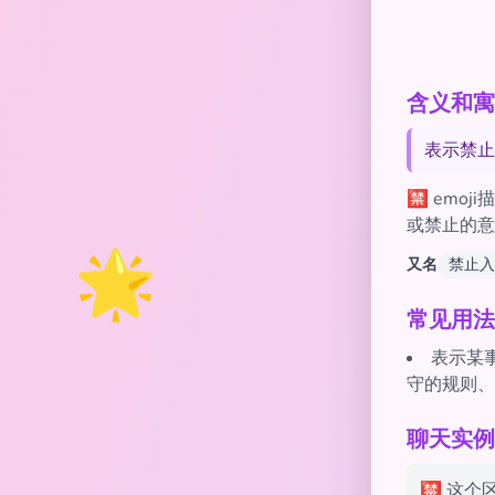
含义和寓意
表示禁止
🈲 em
或禁止的意
🌟
又名
禁止入
常见用法
表示某事
守的规则、
聊天实例 w
🈲 这个