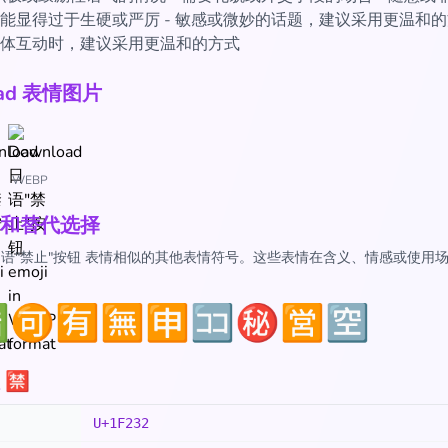
能显得过于生硬或严厉 - 敏感或微妙的话题，建议采用更温和的方
体互动时，建议采用更温和的方式
oad 表情图片
WEBP
和替代选择
 日语"禁止"按钮 表情相似的其他表情符号。这些表情在含义、情感或使用

🉑
🈶
🈚
🈸
🈁
㊙️
🈺
🈳
🈲
U+1F232