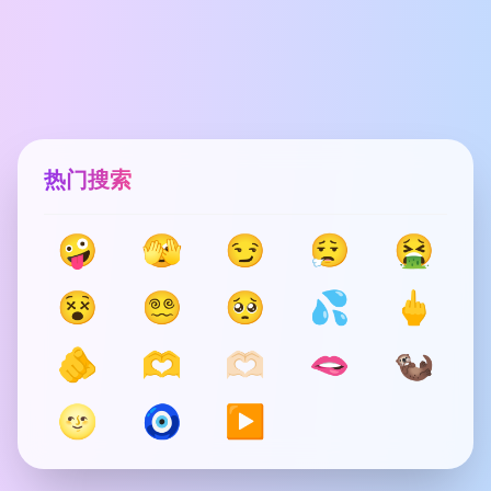
热门搜索
🤪
🫣
😏
😮‍💨
🤮
😵
😵‍💫
🥺
💦
🖕
🫵
🫶
🫶🏻
🫦
🦦
🌝
🧿
▶️