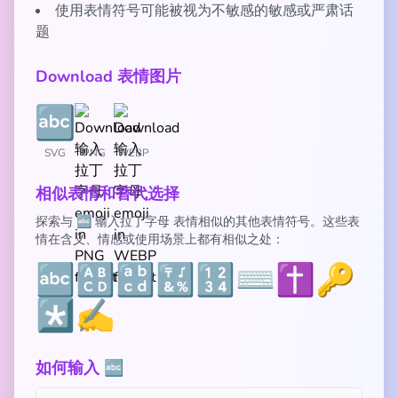
使用表情符号可能被视为不敏感的敏感或严肃话
题
Download 表情图片
SVG
PNG
WEBP
相似表情和替代选择
探索与 🔤 输入拉丁字母 表情相似的其他表情符号。这些表
情在含义、情感或使用场景上都有相似之处：
🔤
🔠
🔡
🔣
🔢
⌨️
✝️
🔑
*️⃣
✍️
如何输入 🔤