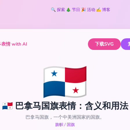
🔍
探索
🎄
节日
🎉
活动
✍️
博客
情 with AI
下载SVG
🇵🇦
🇵🇦 巴拿马国旗表情：含义和用法
巴拿马国旗，一个中美洲国家的国旗。
旗帜
/
国旗