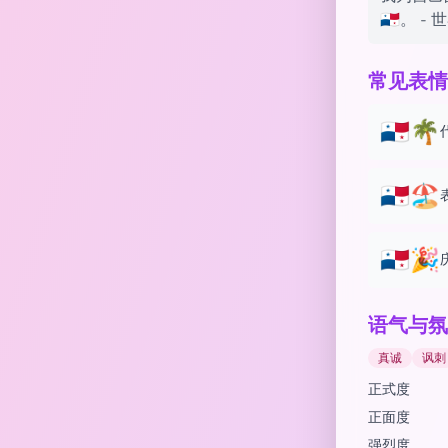
🇵🇦。 -
常见表情
🇵🇦🌴
🇵🇦🏖️
🇵🇦🎉
语气与氛
真诚
讽刺
正式度
正面度
强烈度