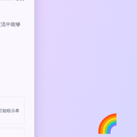
字交流中能够
可能暗示希
🌈