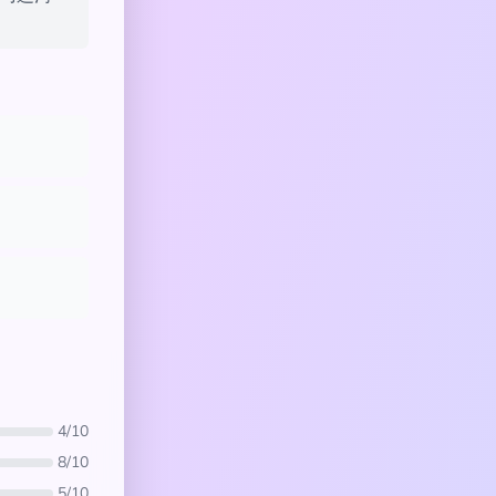
4/10
8/10
5/10