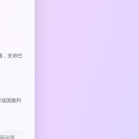
感，支持巴
家或国旗列
拿马运河