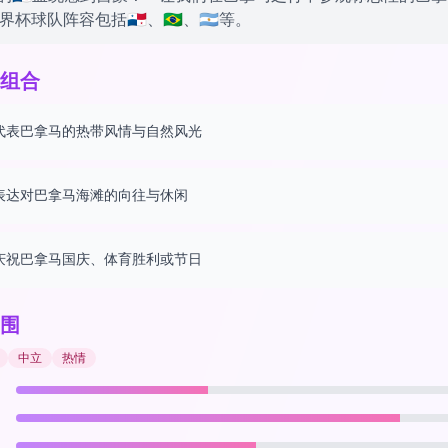
 世界杯球队阵容包括🇵🇦、🇧🇷、🇦🇷等。
组合
代表巴拿马的热带风情与自然风光
表达对巴拿马海滩的向往与休闲
庆祝巴拿马国庆、体育胜利或节日
围
中立
热情