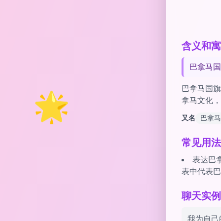
含义和寓意 
巴拿马国
🌟
巴拿马国旗
拿马文化，
又名
巴拿马
常见用法
表达巴拿
表中代表巴
聊天实例 wi
我为自己