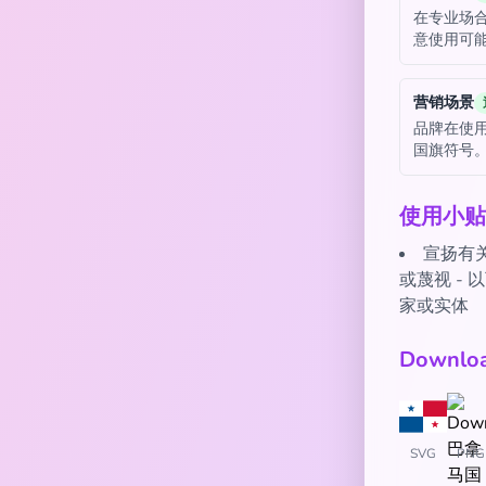
在专业场合
意使用可
营销场景
品牌在使
国旗符号
使用小贴
宣扬有
或蔑视 -
家或实体
Downl
SVG
PNG