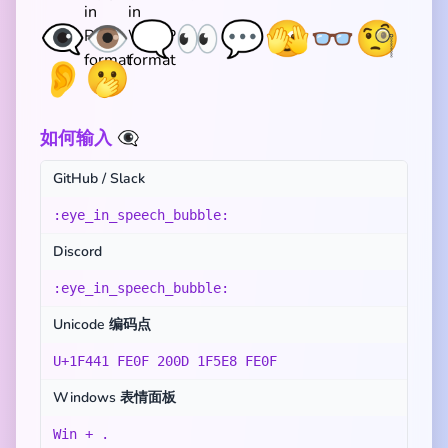
👁️‍🗨️
👁️
🗨️
👀
💬
🫣
👓
🧐
👂
🫢
如何输入 👁️‍🗨️
GitHub / Slack
:eye_in_speech_bubble:
Discord
:eye_in_speech_bubble:
Unicode 编码点
U+1F441 FE0F 200D 1F5E8 FE0F
Windows 表情面板
Win + .