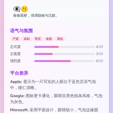
👁️‍🗨️🤫
偷偷观察，强调隐秘与沉默。
语气与氛围
严肃
讽刺
警觉
偷窥
调侃
正式度
4/10
正面度
3/10
强烈度
6/10
平台差异
Apple:
显示为一只写实的人眼位于蓝色言语气泡
中，瞳仁清晰。
Google:
图标更卡通化，眼睛呈黑色线条风格，气泡
为灰色。
Microsoft:
采用平面设计，眼睛较小，气泡边缘圆