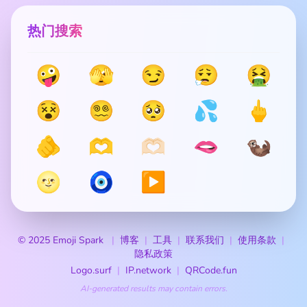
热门搜索
🤪
🫣
😏
😮‍💨
🤮
😵
😵‍💫
🥺
💦
🖕
🫵
🫶
🫶🏻
🫦
🦦
🌝
🧿
▶️
© 2025 Emoji Spark
博客
工具
联系我们
使用条款
隐私政策
Logo.surf
IP.network
QRCode.fun
AI-generated results may contain errors.