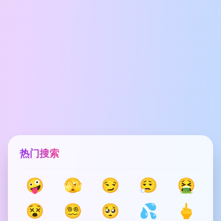
热门搜索
🤪
🫣
😏
😮‍💨
🤮
😵
😵‍💫
🥺
💦
🖕