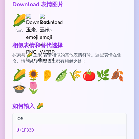
Download 表情图片
SVG
PNG
WEBP
相似表情和替代选择
探索与 🌽 玉米 表情相似的其他表情符号。这些表情在含
义、情感或使用场景上都有相似之处：
🌽
🌻
👂
🫛
🌾
🍅
🌿
🍂
🍲
🌷
如何输入 🌽
iOS
U+1F33D