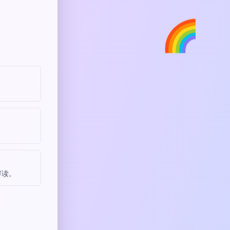
🌈
解读。