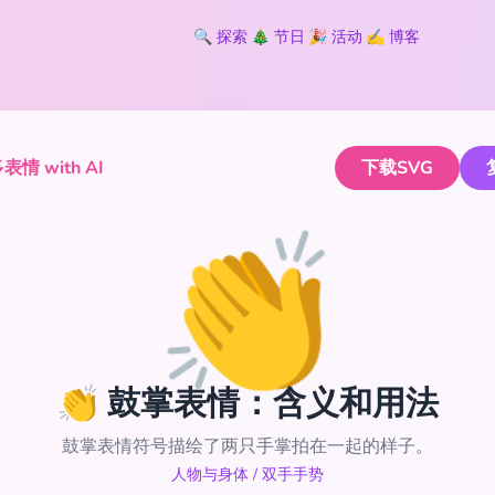
🔍
探索
🎄
节日
🎉
活动
✍️
博客
情 with AI
下载SVG
👏
👏 鼓掌表情：含义和用法
鼓掌表情符号描绘了两只手掌拍在一起的样子。
人物与身体
/
双手手势