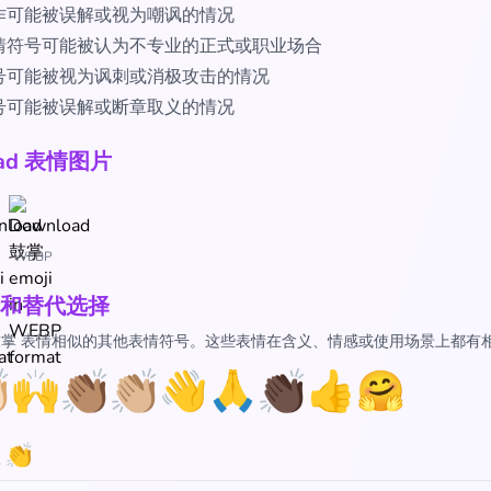
作可能被误解或视为嘲讽的情况
情符号可能被认为不专业的正式或职业场合
号可能被视为讽刺或消极攻击的情况
号可能被误解或断章取义的情况
oad 表情图片
WEBP
和替代选择
 鼓掌 表情相似的其他表情符号。这些表情在含义、情感或使用场景上都有

🙌
👏🏽
👏🏼
👋
🙏
👏🏿
👍
🤗
👏