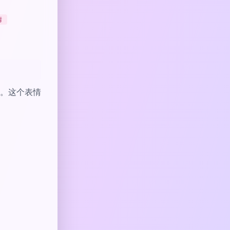
情
。这个表情