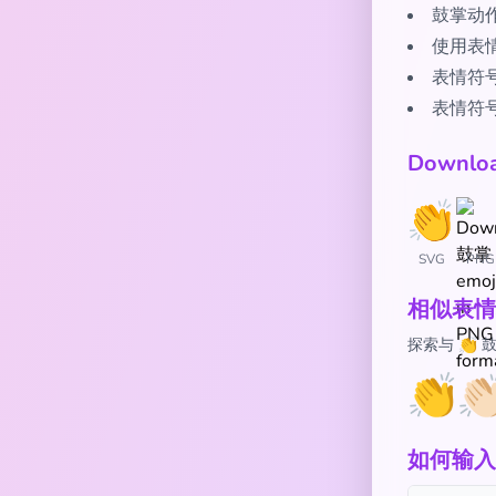
鼓掌动
使用表
表情符
表情符
Downl
SVG
PNG
相似表情
探索与 👏
👏
👏
如何输入 