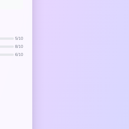
5/10
8/10
6/10