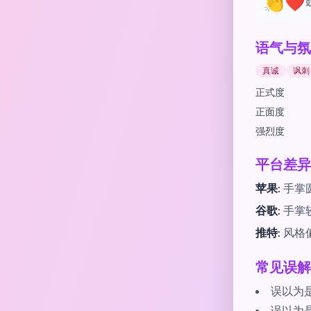
👏❤️
语气与氛
真诚
讽刺
正式度
正面度
强烈度
平台差异
苹果:
手掌
谷歌:
手掌
推特:
风格
常见误解
误以为