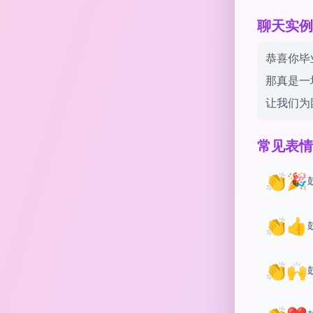
聊天实例 w
恭喜你毕业
那真是一
让我们为
常见表情
👏🎉
👏👍
👏🙌