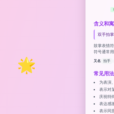
含义和寓意
双手拍掌
鼓掌表情符
符号通常用
🌟
又名
拍手
常见用法
为表演
表示对
庆祝特
表达感
表示同