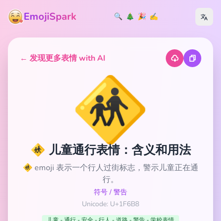
EmojiSpark
🔍
🎄
🎉
✍️
← 发现更多表情 with AI
🚸
🚸 儿童通行表情：含义和用法
🚸 emoji 表示一个行人过街标志，警示儿童正在通
行。
符号
/
警告
Unicode: U+1F6B8
儿童 - 通行 - 安全 - 行人 - 道路 - 警告 - 学校表情