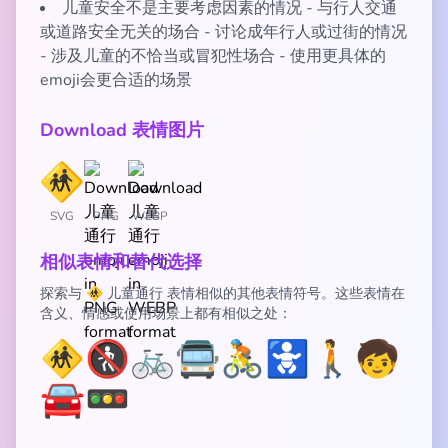
儿童安全不是主要考虑因素的情况 - 与行人交通
或道路安全无关的场合 - 讨论成年行人或过街的情况
- 涉及儿童的不恰当或冒犯性场合 - 使用更具体的
emoji会更合适的场景
Download 表情图片
SVG
PNG
WEBP
相似表情和替代选择
探索与 🚸 儿童通行 表情相似的其他表情符号。这些表情在
含义、情感或使用场景上都有相似之处：
🚸
🚷
🚲
🚍
🚴
🚼
🚶
🧒
🚘
🚥