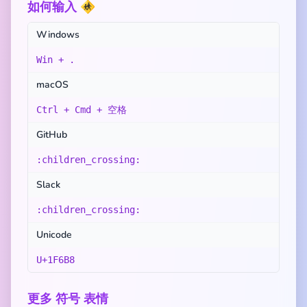
如何输入 🚸
Windows
Win + .
macOS
Ctrl + Cmd + 空格
GitHub
:children_crossing:
Slack
:children_crossing:
Unicode
U+1F6B8
更多 符号 表情