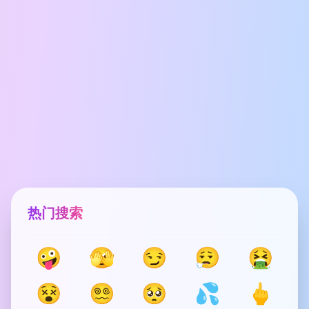
热门搜索
🤪
🫣
😏
😮‍💨
🤮
😵
😵‍💫
🥺
💦
🖕