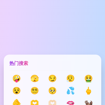
热门搜索
🤪
🫣
😏
😮‍💨
🤮
😵
😵‍💫
🥺
💦
🖕
🫵
🫶
🫶🏻
🫦
🦦