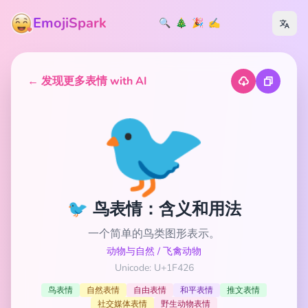
EmojiSpark
🔍
🎄
🎉
✍️
← 发现更多表情 with AI
🐦
🐦 鸟表情：含义和用法
一个简单的鸟类图形表示。
动物与自然
/
飞禽动物
Unicode: U+1F426
鸟表情
自然表情
自由表情
和平表情
推文表情
社交媒体表情
野生动物表情