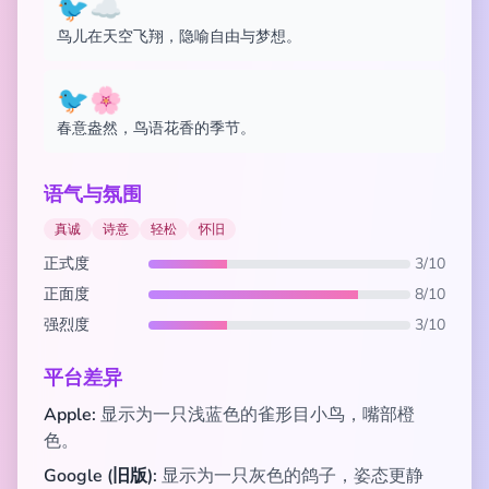
🐦☁️
鸟儿在天空飞翔，隐喻自由与梦想。
🐦🌸
春意盎然，鸟语花香的季节。
语气与氛围
真诚
诗意
轻松
怀旧
正式度
3/10
正面度
8/10
强烈度
3/10
平台差异
Apple:
显示为一只浅蓝色的雀形目小鸟，嘴部橙
色。
Google (旧版):
显示为一只灰色的鸽子，姿态更静