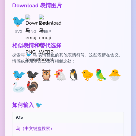
Download 表情图片
SVG
PNG
WEBP
相似表情和替代选择
探索与 🐦 鸟 表情相似的其他表情符号。这些表情在含义、
情感或使用场景上都有相似之处：
🐦
🐦‍⬛
🦉
🐔
🐧
🐤
🦜
🐣
🦢
🦃
如何输入 🐦
iOS
鸟（中文键盘搜索）