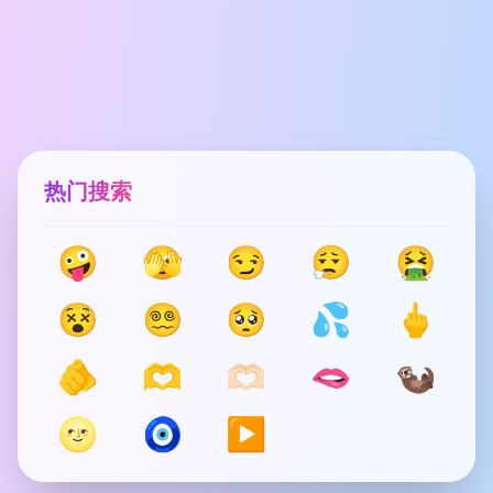
热门搜索
🤪
🫣
😏
😮‍💨
🤮
😵
😵‍💫
🥺
💦
🖕
🫵
🫶
🫶🏻
🫦
🦦
🌝
🧿
▶️