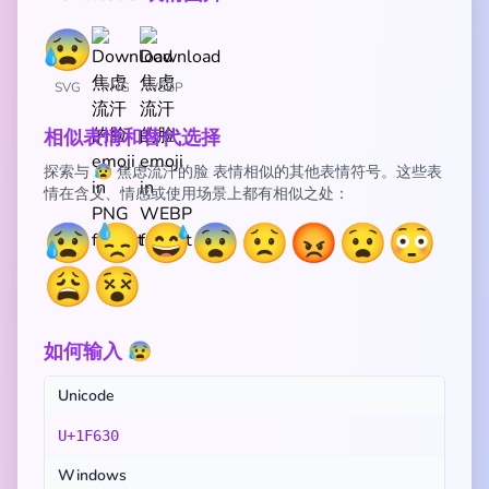
SVG
PNG
WEBP
相似表情和替代选择
探索与 😰 焦虑流汗的脸 表情相似的其他表情符号。这些表
情在含义、情感或使用场景上都有相似之处：
😰
😓
😅
😨
😟
😡
😧
😳
😩
😵
如何输入 😰
Unicode
U+1F630
Windows