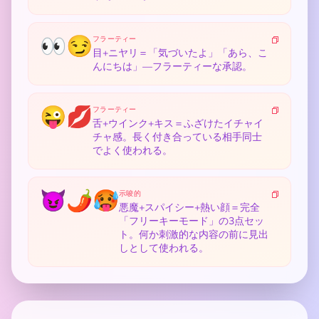
👀😏
フラーティー
目+ニヤリ＝「気づいたよ」「あら、こ
んにちは」—フラーティーな承認。
😜💋
フラーティー
舌+ウインク+キス＝ふざけたイチャイ
チャ感。長く付き合っている相手同士
でよく使われる。
😈🌶️🥵
示唆的
悪魔+スパイシー+熱い顔＝完全
「フリーキーモード」の3点セッ
ト。何か刺激的な内容の前に見出
しとして使われる。