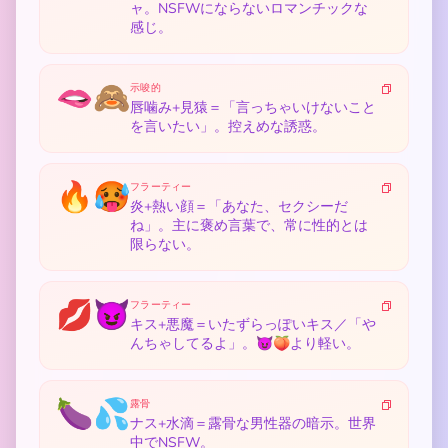
ャ。NSFWにならないロマンチックな
感じ。
🫦🙈
示唆的
唇噛み+見猿＝「言っちゃいけないこと
を言いたい」。控えめな誘惑。
🔥🥵
フラーティー
炎+熱い顔＝「あなた、セクシーだ
ね」。主に褒め言葉で、常に性的とは
限らない。
💋😈
フラーティー
キス+悪魔＝いたずらっぽいキス／「や
んちゃしてるよ」。😈🍑より軽い。
🍆💦
露骨
ナス+水滴＝露骨な男性器の暗示。世界
中でNSFW。