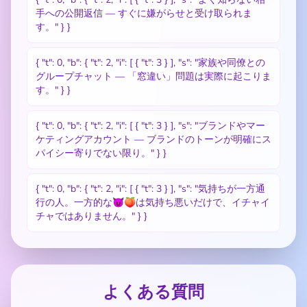
手への公開返信 — すぐに嫌がらせと受け取られま
す。" } }
{ "t": 0, "b": { "t": 2, "i": [ { "t": 3 } ], "s": "家族や同僚との
グループチャット — 「窓違い」問題は実際に起こりま
す。" } }
{ "t": 0, "b": { "t": 2, "i": [ { "t": 3 } ], "s": "ブランドやマー
ケティングアカウント — ブランドのトーンが明確にス
パイシー寄りでない限り。" } }
{ "t": 0, "b": { "t": 2, "i": [ { "t": 3 } ], "s": "気持ちが一方通
行の人。一方的な😈🍑は気持ち悪いだけで、イチャイ
チャではありません。" } }
よくある質問