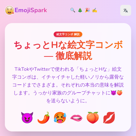
EmojiSpark
🔍
🎄
🎉
✍️
絵文字コンボ 解説
ちょっとHな絵文字コンボ
— 徹底解説
TikTokやTwitterで使われる「ちょっとHな」絵文
字コンボは、イチャイチャした軽いノリから露骨な
コードまでさまざま。それぞれの本当の意味を解説
します。うっかり家族のグループチャットに😈🍑
を送らないように。
😈 🌶️ 🥵 🫦 🍑 💋