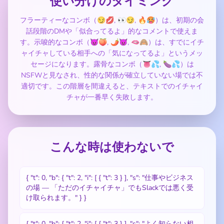
使い分けのタイミング
フラーティーなコンボ（😏💋, 👀😏, 🔥🥵）は、初期の会
話段階のDMや「似合ってるよ」的なコメントで使えま
す。示唆的なコンボ（😈🍑, 🌶️😈, 🫦🙈）は、すでにイチ
ャイチャしている相手への「気になってるよ」というメッ
セージになります。露骨なコンボ（👅💦, 🍆💦）は
NSFWと見なされ、性的な関係が確立していない場では不
適切です。この階層を間違えると、テキストでのイチャイ
チャが一番早く失敗します。
こんな時は使わないで
{ "t": 0, "b": { "t": 2, "i": [ { "t": 3 } ], "s": "仕事やビジネス
の場 — 「ただのイチャイチャ」でもSlackでは悪く受
け取られます。" } }
{ "t": 0, "b": { "t": 2, "i": [ { "t": 3 } ], "s": "よく知らない相