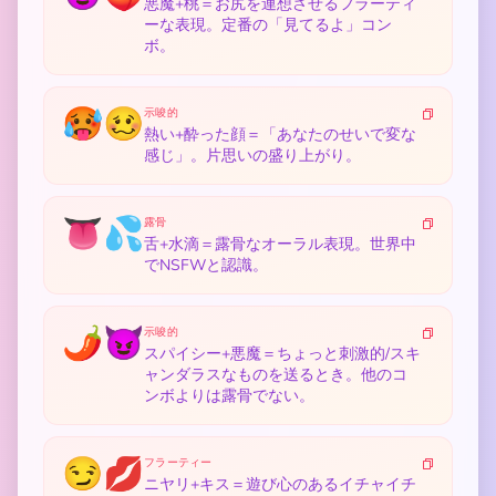
悪魔+桃＝お尻を連想させるフラーティ
ーな表現。定番の「見てるよ」コン
ボ。
🥵🥴
示唆的
熱い+酔った顔＝「あなたのせいで変な
感じ」。片思いの盛り上がり。
👅💦
露骨
舌+水滴＝露骨なオーラル表現。世界中
でNSFWと認識。
🌶️😈
示唆的
スパイシー+悪魔＝ちょっと刺激的/スキ
ャンダラスなものを送るとき。他のコ
ンボよりは露骨でない。
😏💋
フラーティー
ニヤリ+キス＝遊び心のあるイチャイチ