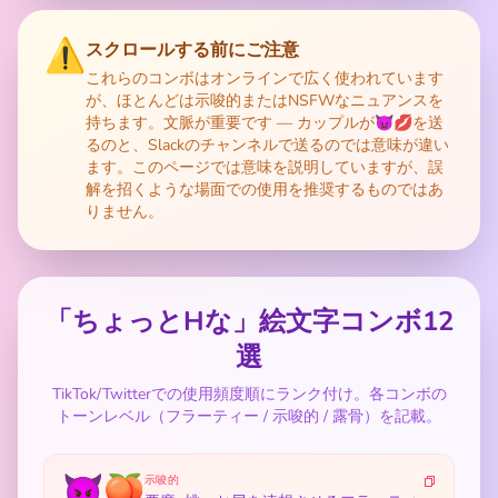
⚠️
スクロールする前にご注意
これらのコンボはオンラインで広く使われています
が、ほとんどは示唆的またはNSFWなニュアンスを
持ちます。文脈が重要です — カップルが😈💋を送
るのと、Slackのチャンネルで送るのでは意味が違い
ます。このページでは意味を説明していますが、誤
解を招くような場面での使用を推奨するものではあ
りません。
「ちょっとHな」絵文字コンボ12
選
TikTok/Twitterでの使用頻度順にランク付け。各コンボの
トーンレベル（フラーティー / 示唆的 / 露骨）を記載。
😈🍑
示唆的