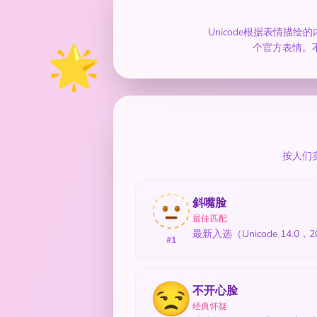
Unicode根据表情描
🌟
个官方表情。
按人们
🫥
斜嘴脸
最佳匹配
最新入选（Unicode 1
#1
😒
不开心脸
经典怀疑