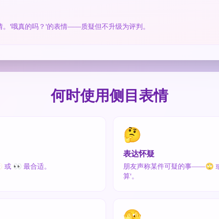
。'哦真的吗？'的表情——质疑但不升级为评判。
何时使用侧目表情
🤔
表达怀疑
或 👀 最合适。
朋友声称某件可疑的事——🙄 或
算'。
🫣