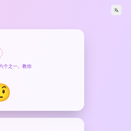

这六个之一。教你
🤨