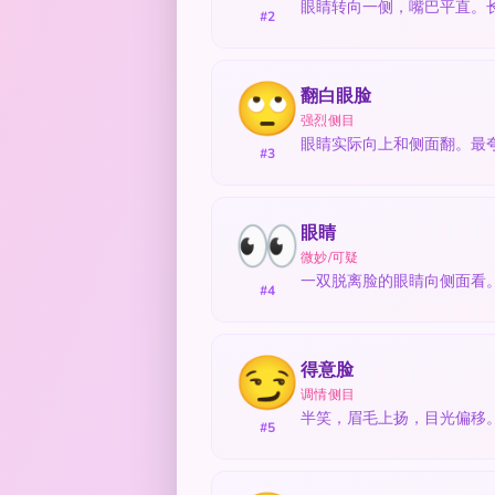
眼睛转向一侧，嘴巴平直。长久
#2
🙄
翻白眼脸
强烈侧目
眼睛实际向上和侧面翻。最
#3
👀
眼睛
微妙/可疑
一双脱离脸的眼睛向侧面看。
#4
😏
得意脸
调情侧目
半笑，眉毛上扬，目光偏移
#5