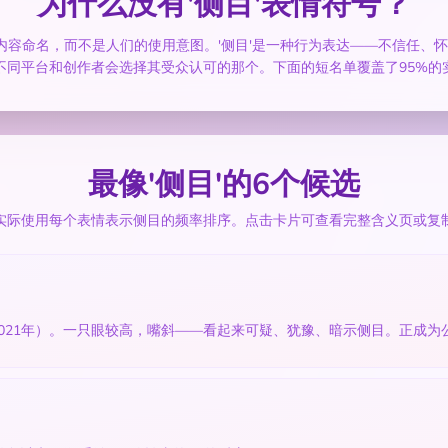
为什么没有'侧目'表情符号？
绘的内容命名，而不是人们的使用意图。'侧目'是一种行为表达——不信任
不同平台和创作者会选择其受众认可的那个。下面的短名单覆盖了95%的
最像'侧目'的6个候选
实际使用每个表情表示侧目的频率排序。点击卡片可查看完整含义页或复
4.0，2021年）。一只眼较高，嘴斜——看起来可疑、犹豫、暗示侧目。正成为