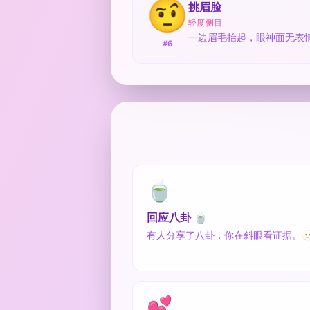
🤨
挑眉脸
轻度侧目
一边眉毛抬起，眼神面无表情
#6
🍵
回应八卦 🍵
有人分享了八卦，你在斜眼看证据。🫥 
💕