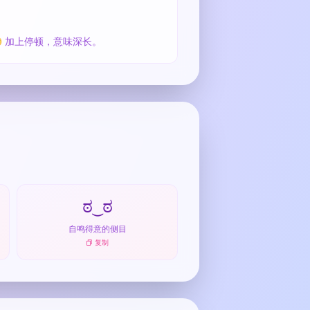
 加上停顿，意味深长。
ಠ‿ಠ
自鸣得意的侧目
复制