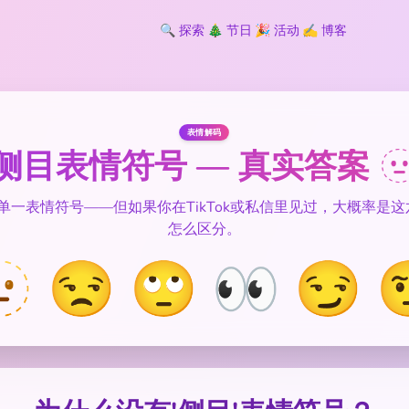
🔍
探索
🎄
节日
🎉
活动
✍️
博客
表情解码
侧目表情符号 — 真实答案 
的单一表情符号——但如果你在TikTok或私信里见过，大概率是
怎么区分。
 😒 🙄 👀 😏 