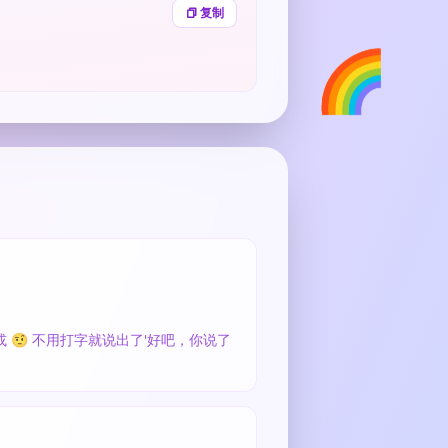
复制
🌈
 🤨 不用打字就说出了'好吧，你说了