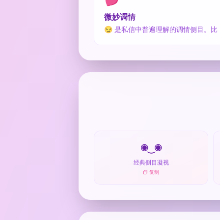
微妙调情
😏 是私信中普遍理解的调情侧目。比 
◉‿◉
经典侧目凝视
复制