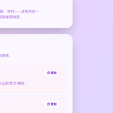
、怀疑、评判——没有对应一
实际使用场景。
制表情。
复制
公认的'官方'侧目。
复制