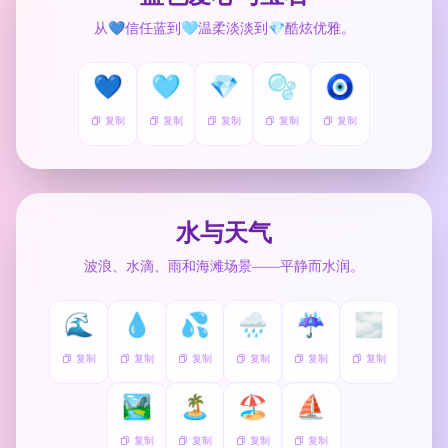
从💙信任蓝到🩵温柔淡淡到💎酷炫优雅。
💙
🩵
💎
🫧
🧿
复制
复制
复制
复制
复制
水与天气
波浪、水滴、雨和海滩场景——平静而水润。
🌊
💧
💦
🌧️
☔
🌫️
复制
复制
复制
复制
复制
复制
🏞️
🏝️
🏖️
⛵
复制
复制
复制
复制