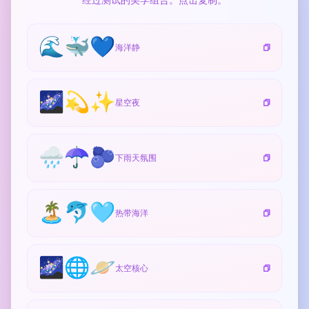
经过测试的美学组合。点击复制。
🌊🐳💙
海洋静
🌌💫✨
星空夜
🌧️☂️🫐
下雨天氛围
🏝️🐬🩵
热带海洋
🌌🌐🪐
太空核心