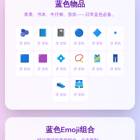
蓝色物品
浆果、书本、牛仔裤、形状——日常蓝色必备。
🫐
📘
📓
🔵
🔷
🔹
复制
复制
复制
复制
复制
复制
🟦
🟪
💠
📿
🎽
👖
复制
复制
复制
复制
复制
复制
👟
🩳
复制
复制
蓝色Emoji组合