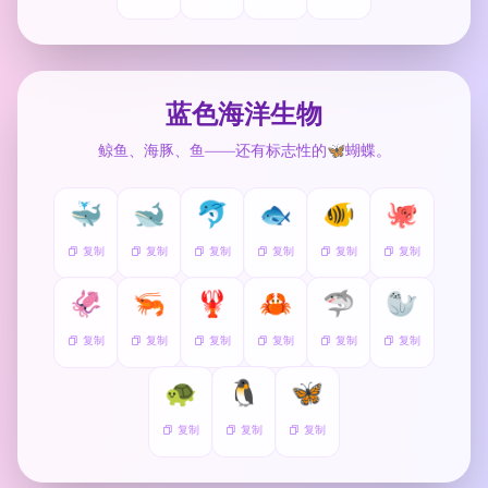
蓝色海洋生物
鲸鱼、海豚、鱼——还有标志性的🦋蝴蝶。
🐳
🐋
🐬
🐟
🐠
🐙
复制
复制
复制
复制
复制
复制
🦑
🦐
🦞
🦀
🦈
🦭
复制
复制
复制
复制
复制
复制
🐢
🐧
🦋
复制
复制
复制