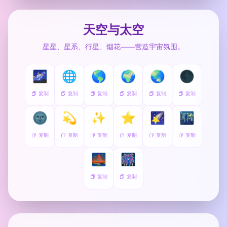
天空与太空
星星、星系、行星、烟花——营造宇宙氛围。
🌌
🌐
🌎
🌍
🌏
🌑
复制
复制
复制
复制
复制
复制
🌚
💫
✨
⭐
🌠
🌃
复制
复制
复制
复制
复制
复制
🌉
🎆
复制
复制