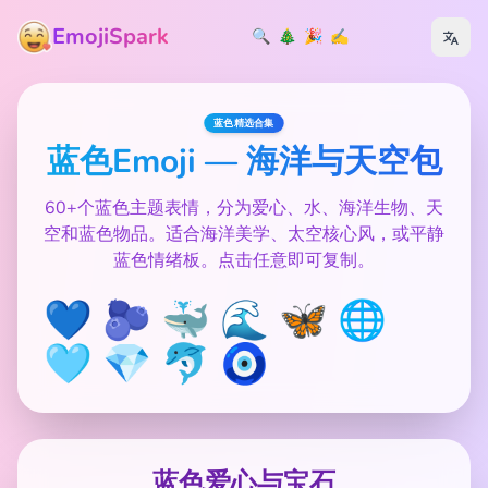
EmojiSpark
🔍
🎄
🎉
✍️
蓝色精选合集
蓝色Emoji — 海洋与天空包
60+个蓝色主题表情，分为爱心、水、海洋生物、天
空和蓝色物品。适合海洋美学、太空核心风，或平静
蓝色情绪板。点击任意即可复制。
💙 🫐 🐳 🌊 🦋 🌐
🩵 💎 🐬 🧿
蓝色爱心与宝石