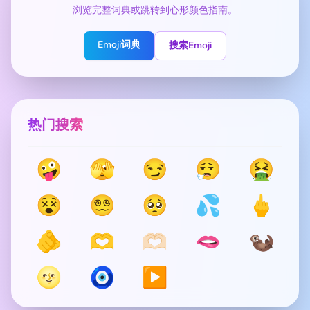
浏览完整词典或跳转到心形颜色指南。
Emoji词典
搜索Emoji
热门搜索
🤪
🫣
😏
😮‍💨
🤮
😵
😵‍💫
🥺
💦
🖕
🫵
🫶
🫶🏻
🫦
🦦
🌝
🧿
▶️