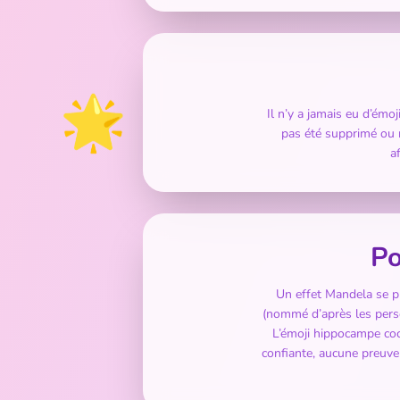
🌟
Il n’y a jamais eu d’ém
pas été supprimé ou 
a
Po
Un effet Mandela se p
(nommé d’après les pers
L’émoji hippocampe coch
confiante, aucune preuv