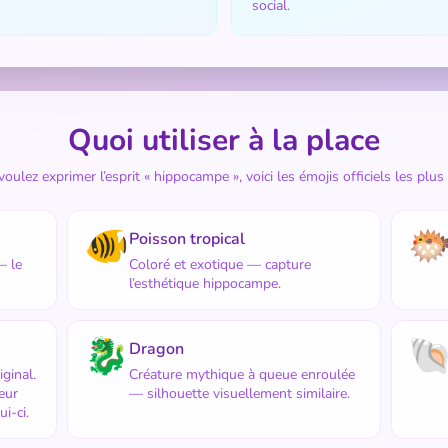
social.
Quoi utiliser à la place
voulez exprimer l’esprit « hippocampe », voici les émojis officiels les plus
🐠

Poisson tropical
— le
Coloré et exotique — capture
l’esthétique hippocampe.
🐉

Dragon
iginal.
Créature mythique à queue enroulée
eur
— silhouette visuellement similaire.
i-ci.