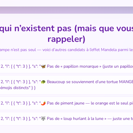
qui n’existent pas (mais que vou
rappeler)
ampe n’est pas seul — voici d’autres candidats à l’effet Mandela parmi le
t": 2, "i": [ { "t": 3 } ], "s": "🦋 Pas de « papillon monarque » (juste un papill
"t": 2, "i": [ { "t": 3 } ], "s": "🐢 Beaucoup se souviennent d’une tortue MAN
mojis distincts" } }
t": 2, "i": [ { "t": 3 } ], "s": "🌶️ Pas de piment jaune — le orange est le seul p
t": 2, "i": [ { "t": 3 } ], "s": "🐺 Pas de « loup hurlant à la lune » — juste une 