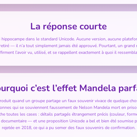
La réponse courte
oji hippocampe dans le standard Unicode. Aucune version, aucune platefor
retiré — il n’a tout simplement jamais été approuvé. Pourtant, un gran
ffirment l’avoir vu, utilisé, et se rappellent exactement à quoi il ressemblai
urquoi c’est l’effet Mandela parf
roduit quand un groupe partage un faux souvenir vivace de quelque chose
onnes qui se souviennent faussement de Nelson Mandela mort en priso
e toutes les cases : détails partagés étrangement précis (couleur, forme
e documentaire — et une proposition Unicode a bel et bien été soumise 
rejetée en 2018, ce qui a pu semer des faux souvenirs de confirmation.