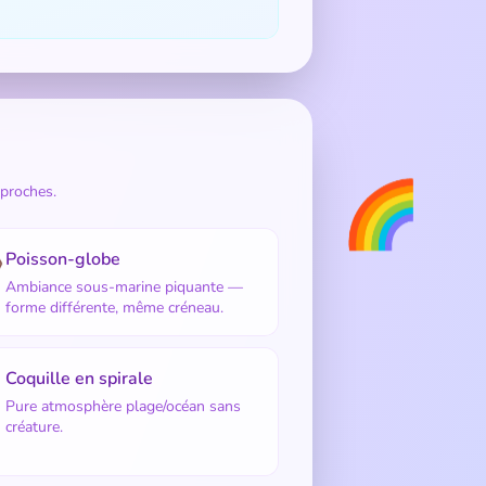
🌈
 proches.

Poisson-globe
Ambiance sous-marine piquante —
forme différente, même créneau.

Coquille en spirale
Pure atmosphère plage/océan sans
créature.