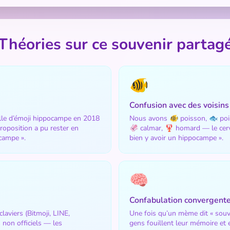
Théories sur ce souvenir partag
🐠
Confusion avec des voisins
elle d’émoji hippocampe en 2018
Nous avons 🐠 poisson, 🐟 pois
roposition a pu rester en
🦑 calmar, 🦞 homard — le cerv
campe ».
bien y avoir un hippocampe ».
🧠
Confabulation convergent
aviers (Bitmoji, LINE,
Une fois qu’un mème dit « souvi
non officiels — les
gens fouillent leur mémoire et e