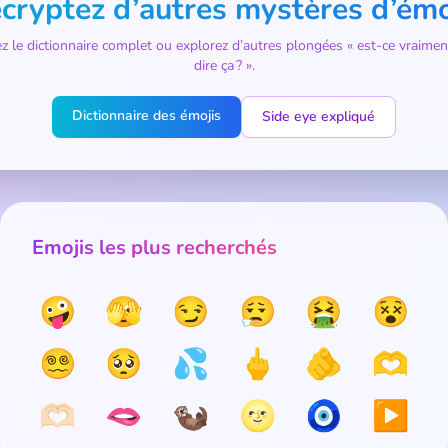
cryptez d’autres mystères d’émo
z le dictionnaire complet ou explorez d’autres plongées « est-ce vraimen
dire ça ? ».
Dictionnaire des émojis
Side eye expliqué
Emojis les plus recherchés
🤪
🫣
😏
😮‍💨
🤮
😵
😵‍💫
🥺
💦
🖕
🫵
🫶
🫶🏻
🫦
🦦
🌝
🧿
▶️