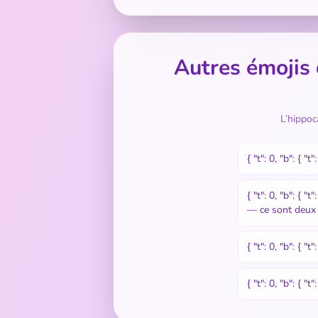
Autres émojis 
L’hippoc
{ "t": 0, "b": { "
{ "t": 0, "b": { 
— ce sont deux é
{ "t": 0, "b": { "
{ "t": 0, "b": { "