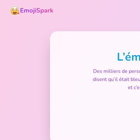
EmojiSpark
L’ém
Des milliers de pers
disent qu’il était bl
et c’