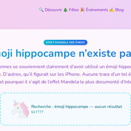
🔍
Découvrir
🎄
Fêtes
🎉
Événements
✍️
Blog
EFFET MANDELA DES ÉMOJIS
oji hippocampe n’existe p
onnes se souviennent clairement d’avoir utilisé un émoji hipp
eu. D’autres, qu’il figurait sur les iPhone. Aucune trace d’un te
est pourquoi il s’agit de l’effet Mandela le plus documenté d’Int
🦄
Recherche : émoji hippocampe — aucun résultat
U+????