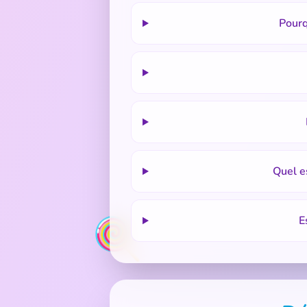
Pourq
Quel e
E
🍭