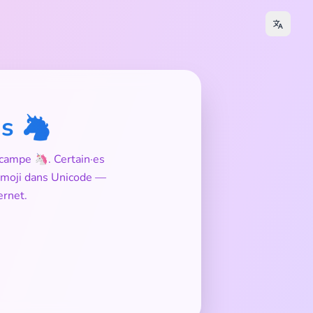
as 🦄
ocampe 🦄. Certain·es
l émoji dans Unicode —
ernet.