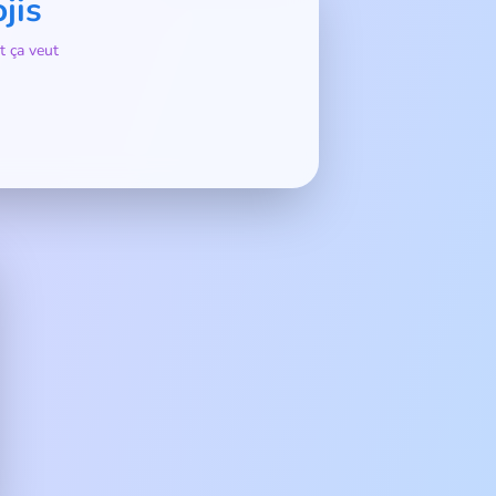
jis
t ça veut