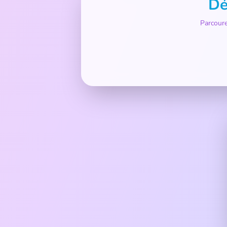
Dé
Parcoure