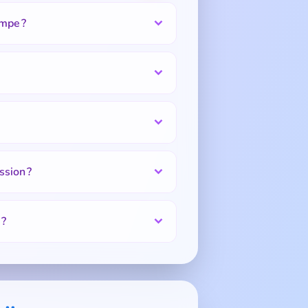
ampe ?
ssion ?
 ?