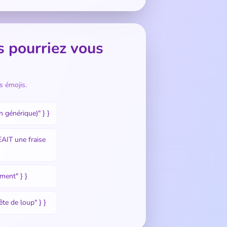
s pourriez vous
s émojis.
on générique)" } }
GEAIT une fraise
iment" } }
tête de loup" } }