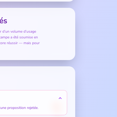
és
er d’un volume d’usage
pocampe a été soumise en
core réussir — mais pour
🎈
une proposition rejetée.