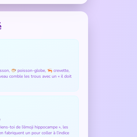
é
son, 🐡 poisson-globe, 🦐 crevette,
eau comble les trous avec un « il doit
e
ens-toi de l’émoji hippocampe », les
n fabriquent un pour coller à l’indice