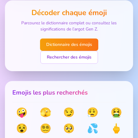
Décoder chaque émoji
Parcourez le dictionnaire complet ou consultez les
significations de l’argot Gen Z.
Dictionnaire des émojis
Rechercher des émojis
Emojis les plus recherchés
🤪
🫣
😏
😮‍💨
🤮
😵
😵‍💫
🥺
💦
🖕