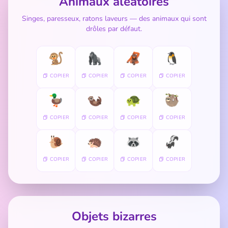
Animaux aléatoires
Singes, paresseux, ratons laveurs — des animaux qui sont
drôles par défaut.
🐒
🦍
🦧
🐧
COPIER
COPIER
COPIER
COPIER
🦆
🦦
🐢
🦥
COPIER
COPIER
COPIER
COPIER
🐌
🦔
🦝
🦨
COPIER
COPIER
COPIER
COPIER
Objets bizarres