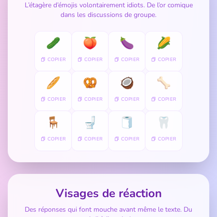
L’étagère d’émojis volontairement idiots. De l’or comique
dans les discussions de groupe.
🥒
🍑
🍆
🌽
COPIER
COPIER
COPIER
COPIER
🥖
🥨
🥥
🦴
COPIER
COPIER
COPIER
COPIER
🪑
🚽
🧻
🦷
COPIER
COPIER
COPIER
COPIER
Visages de réaction
Des réponses qui font mouche avant même le texte. Du