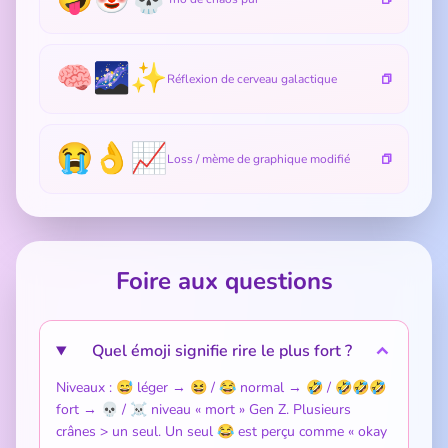
🧠🌌✨
Réflexion de cerveau galactique
😭👌📈
Loss / mème de graphique modifié
Foire aux questions
Quel émoji signifie rire le plus fort ?
Niveaux : 😅 léger → 😆 / 😂 normal → 🤣 / 🤣🤣🤣
fort → 💀 / ☠️ niveau « mort » Gen Z. Plusieurs
crânes > un seul. Un seul 😂 est perçu comme « okay