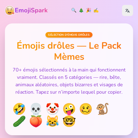
EmojiSpark
🔍
🎄
🎉
✍️
SÉLECTION D'ÉMOJIS DRÔLES
Émojis drôles — Le Pack
Mèmes
70+ émojis sélectionnés à la main qui fonctionnent
vraiment. Classés en 5 catégories — rire, bête,
animaux aléatoires, objets bizarres et visages de
réaction. Tapez sur n’importe lequel pour copier.
🤣 💀 🤡 🤪 🥴 🐒
🥒 🍑 😹 🤓