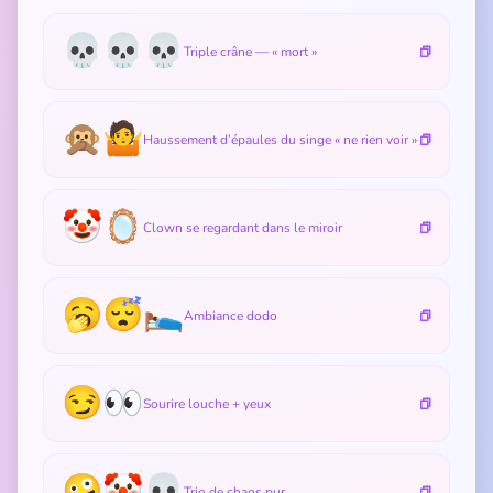
💀💀💀
Triple crâne — « mort »
🙊🤷
Haussement d’épaules du singe « ne rien voir »
🤡🪞
Clown se regardant dans le miroir
🥱😴🛌
Ambiance dodo
😏👀
Sourire louche + yeux
🤪🤡💀
Trio de chaos pur