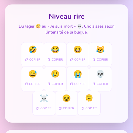
Niveau rire
Du léger 😅 au « Je suis mort » 💀. Choisissez selon
l’intensité de la blague.
🤣
😂
😆
😹
COPIER
COPIER
COPIER
COPIER
😅
🥲
😭
💀
COPIER
COPIER
COPIER
COPIER
☠️
😵
🫠
COPIER
COPIER
COPIER