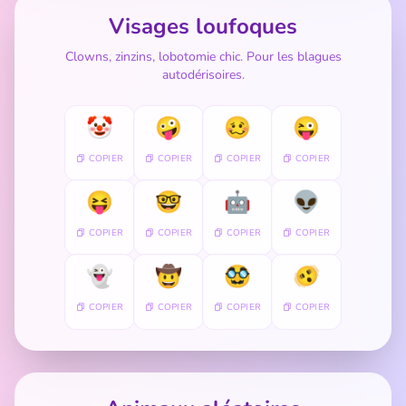
Visages loufoques
Clowns, zinzins, lobotomie chic. Pour les blagues
autodérisoires.
🤡
🤪
🥴
😜
COPIER
COPIER
COPIER
COPIER
😝
🤓
🤖
👽
COPIER
COPIER
COPIER
COPIER
👻
🤠
🥸
🫨
COPIER
COPIER
COPIER
COPIER