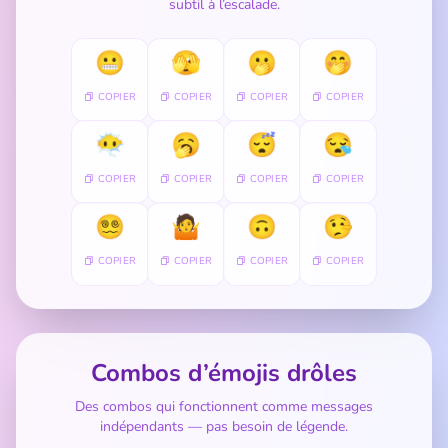
subtil à l’escalade.
😬
🫣
🫢
🤭
COPIER
COPIER
COPIER
COPIER
😶‍🌫️
🥱
😴
😪
COPIER
COPIER
COPIER
COPIER
😵‍💫
🤷
🙃
🤥
COPIER
COPIER
COPIER
COPIER
Combos d’émojis drôles
Des combos qui fonctionnent comme messages
indépendants — pas besoin de légende.